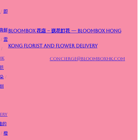
/
即
典鮮
Bloombox 花店 – 送花訂花 — Bloombox Hong
/
雲
Kong Florist and Flower Delivery
/
HK
concierge@bloomboxhk.com
花
朵
/
圳
ery
雅的
/
橙