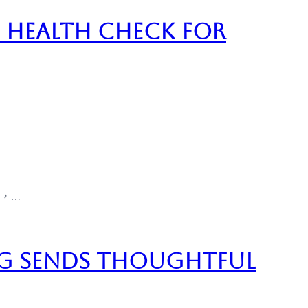
al Health Check for
，…
g Sends Thoughtful