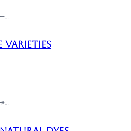
一…
 Varieties
世…
Natural Dyes