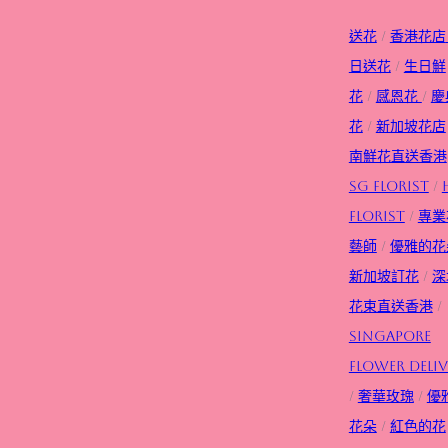
送花
/
香港花店
日送花
/
生日
鮮
花
/
感恩花
/
慶
花
/
新加坡花店
南鮮花直送香港
SG FLorist
/
Florist
/
專業
藝師
/
優雅的花
新加坡訂花
/
深
花束直送香港
/
Singapore
flower deliv
/
奢華玫瑰
/
優
花朵
/
紅色的花