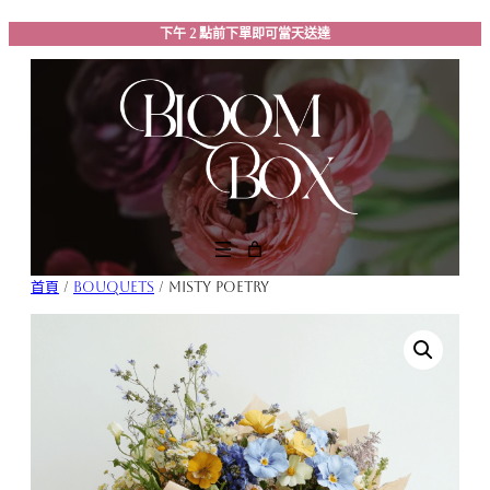
跳
下午 2 點前下單即可當天送達
至
主
要
內
容
首頁
/
Bouquets
/ Misty Poetry