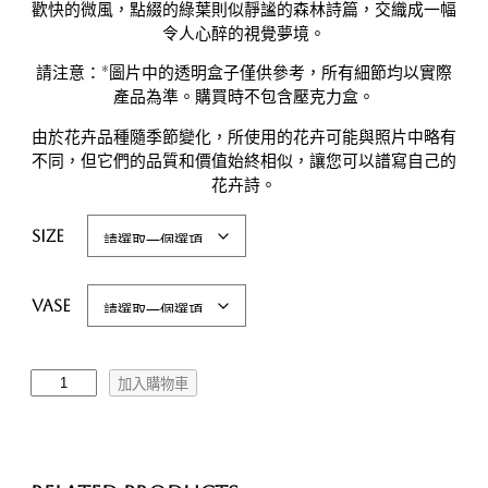
歡快的微風，點綴的綠葉則似靜謐的森林詩篇，交織成一幅
令人心醉的視覺夢境。
請注意：*圖片中的透明盒子僅供參考，所有細節均以實際
產品為準。購買時不包含壓克力盒。
由於花卉品種隨季節變化，所使用的花卉可能與照片中略有
不同，但它們的品質和價值始終相似，讓您可以譜寫自己的
花卉詩。
Size
Vase
M
加入購物車
i
s
t
y