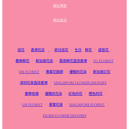
網站博客
網站商店
送花
/
香港花店
/
即日送花
/
生日
鮮花
/
感恩花
/
慶典鮮花
/
新加坡花店
/
雲南鮮花直送香港
/
SG FLorist
/
HK Florist
/
專業花藝師
/
優雅的花朵
/
新加坡訂花
/
深圳花束直送香港
/
Singapore flower delivery
/
奢華玫瑰
/
優雅的花朵
/
紅色的花
/
橙色的花
/
UK Florist
/
畢業花束
/
Singapore Florist
/
Dubai Flower Delivery