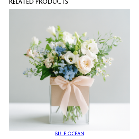
Related products
P
o
e
t
r
y
數
量
Blue Ocean