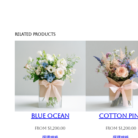
Related products
Blue Ocean
Cotton Pi
From
$
1,200.00
From
$
1,200.00
選擇規格
選擇規格