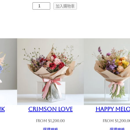
V
加入購物車
i
o
l
e
t
h
e
a
r
t
數
nk
Crimson Love
Happy Mel
量
From
$
1,200.00
From
$
1,200.0
選擇規格
選擇規格