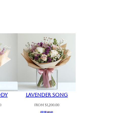
ody
Lavender Song
0
From
$
1,200.00
選擇規格