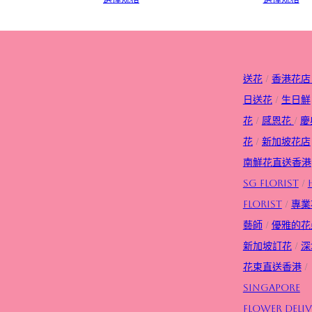
送花
/
香港花店
日送花
/
生日
鮮
花
/
感恩花
/
慶
花
/
新加坡花店
南鮮花直送香港
SG FLorist
/
Florist
/
專業
藝師
/
優雅的花
新加坡訂花
/
深
花束直送香港
/
Singapore
flower deliv