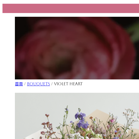
跳
至
主
要
內
容
首頁
/
Bouquets
/ Violet heart