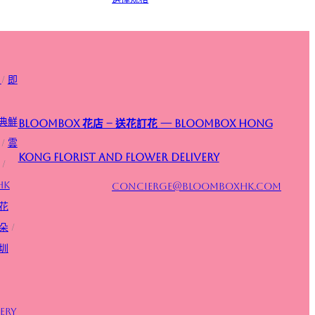
/
即
典鮮
Bloombox 花店 – 送花訂花 — Bloombox Hong
/
雲
Kong Florist and Flower Delivery
/
HK
concierge@bloomboxhk.com
花
朵
/
圳
ery