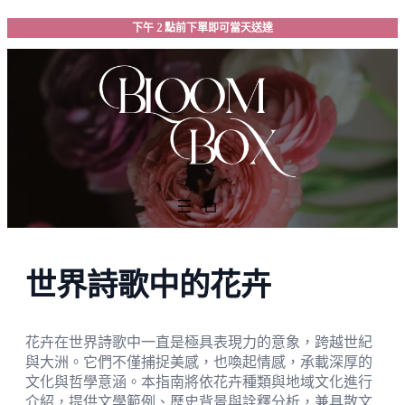
跳
下午 2 點前下單即可當天送達
至
主
要
內
容
世界詩歌中的花卉
花卉在世界詩歌中一直是極具表現力的意象，跨越世紀
與大洲。它們不僅捕捉美感，也喚起情感，承載深厚的
文化與哲學意涵。本指南將依花卉種類與地域文化進行
介紹，提供文學範例、歷史背景與詮釋分析，兼具散文