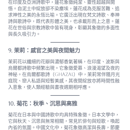
在印度及亞洲詩歌中，蓮花象徵純潔、靈性超越與開
悟。自泥土中綻放卻不染塵埃，蓮花成為克服苦難、追
求神性之美的永恆比喻。它廣泛出現在梵文詩歌、奉神
詩與歌詩中，既代表形體之美，也承載形而上之意。蓮
花在世俗與宗教詩歌中皆有現身，彰顯其象徵的多面性
與長久吸引力。
9. 茉莉：感官之美與夜間魅力
茉莉花以纖細的花瓣與濃郁香氣著稱，在印度、波斯與
烏爾都詩歌中頻繁出現。它象徵愛慕、浪漫渴望及夜的
神秘。在烏爾都歌詩（Ghazal）中，茉莉常伴隨月光
庭院、戀人私語與短暫美感，其夜間綻放亦將時間性融
入意象，使人類經驗與晝夜週期相呼應。
10. 菊花：秋季、沉思與高雅
菊花在日本與中國詩歌中均具特殊象徵。日本文學中，
它與秋天、沉思與無常相關，常見於俳句與短歌，喚起
內省的氛圍。中國文化中，菊花象徵高潔與長壽，節慶