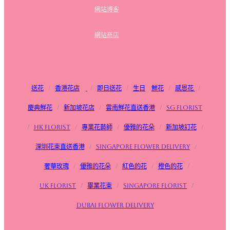
網站博客
網站商店
送花
/
香港花店
/
即日送花
/
生日
鮮花
/
感恩花
/
慶典鮮花
/
新加坡花店
/
雲南鮮花直送香港
/
SG FLorist
/
HK Florist
/
專業花藝師
/
優雅的花朵
/
新加坡訂花
/
深圳花束直送香港
/
Singapore flower delivery
/
奢華玫瑰
/
優雅的花朵
/
紅色的花
/
橙色的花
/
UK Florist
/
畢業花束
/
Singapore Florist
/
Dubai Flower Delivery