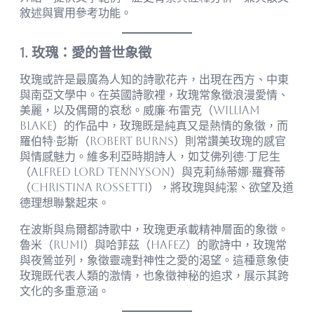
敘述與實用參考功能。
1. 玫瑰：愛的普世象徵
玫瑰或許是最廣為人知的詩歌花卉，出現在西方、中東
與南亞文學中。在英國詩歌裡，玫瑰常象徵浪漫愛情、
美麗，以及偶爾的哀愁。威廉·布雷克（William
Blake）的作品中，玫瑰既是純真又是熱情的象徵，而
羅伯特·彭斯（Robert Burns）則常讚美玫瑰的感官
與情感魅力。維多利亞時期詩人，如艾佛列德·丁尼生
（Alfred Lord Tennyson）與克莉絲蒂娜·羅賽蒂
（Christina Rossetti），將玫瑰與純潔、欲望及道
德理想聯繫起來。
在波斯與烏爾都詩歌中，玫瑰更承載精神層面的象徵。
魯米（Rumi）與哈菲茲（Hafez）的歌詩中，玫瑰常
與夜鶯並列，象徵靈魂對神性之愛的渴望。這種意象使
玫瑰既代表人類的激情，也象徵神秘的追求，展示其跨
文化的多重意涵。