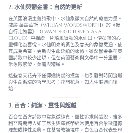
2. 水仙與鬱金香：自然的更新
在英國浪漫主義詩歌中，水仙象徵大自然的療癒力量。
威廉·華茲華斯（William Wordsworth）於《獨
自行走如雲》（I Wandered Lonely as a
Cloud）中描繪一片隨風舞動的水仙田，使孤寂的心
靈轉化為喜悅。水仙明亮的黃色及春天的象徵意涵，使
其成為希望、更新與生命延續的象徵。雖然鬱金香在英
國詩歌中較少出現，但在荷蘭藝術與文學中十分重要，
常象徵繁榮、美麗與精緻。
這些春天花卉不僅傳遞情感的振奮，也引發對時間流逝
與生命循環的哲學思考：花開花落，如人生般週而復
始。
3. 百合：純潔、靈性與超越
百合在西方詩歌中常象徵純真、靈性追求與超脫。維多
利亞時期詩人如丁尼生與羅賽蒂經常使用百合象徵道德
理想或神性恩典。在基督教語境中，白色百合代表聖母