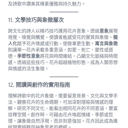
及詩歌中讚美其樸素優雅與持久魅力。
11. 文學技巧與象徵層次
跨文化的詩人以精巧技巧運用花卉意象。透過
意象
展現
視覺、嗅覺與觸覺，使讀者能感受花的實質與象徵。
擬
人化
賦予花卉情感或行動，使敘事更生動。
寓言與象徵
則讓單一花卉承載多重意涵，如愛、死亡、靈性或道
德。
季節性意象
將花與時間連結，凸顯文化脈絡與時間
感。透過這些技巧，花卉超越植物形態，成為人類思想
與情感的活生象徵。
12. 閱讀與創作的實用指南
理解詩歌中的花卉象徵，需要留意背景、文化與文學手
法。觀察花卉的生命週期，可加深對隱喻與情感的理
解。研究不同文化，能看出相同花卉的不同意涵，豐富
詮釋空間。創作時，可藉由花卉喚起情緒、季節或哲
理，讓象徵自然浮現，而非刻意強加。花卉因此成為連
結現實經驗與抽象思考的橋樑。