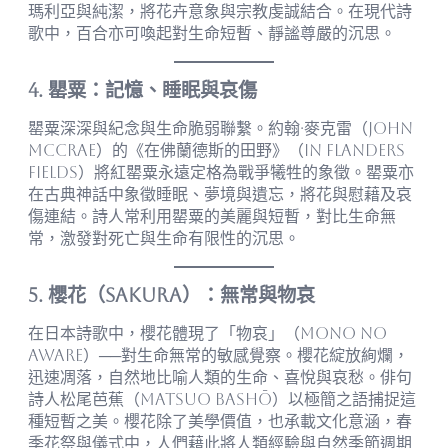
瑪利亞與純潔，將花卉意象與宗教虔誠結合。在現代詩
歌中，百合亦可喚起對生命短暫、靜謐尊嚴的沉思。
4. 罌粟：記憶、睡眠與哀傷
罌粟深深與紀念與生命脆弱聯繫。約翰·麥克雷（John
McCrae）的《在佛蘭德斯的田野》（In Flanders
Fields）將紅罌粟永遠定格為戰爭犧牲的象徵。罌粟亦
在古典神話中象徵睡眠、夢境與遺忘，將花與慰藉及哀
傷連結。詩人常利用罌粟的美麗與短暫，對比生命無
常，激發對死亡與生命有限性的沉思。
5. 櫻花（Sakura）：無常與物哀
在日本詩歌中，櫻花體現了「物哀」（mono no
aware）──對生命無常的敏感覺察。櫻花綻放絢爛，
迅速凋落，自然地比喻人類的生命、喜悅與哀愁。俳句
詩人松尾芭蕉（Matsuo Bashō）以極簡之語捕捉這
種短暫之美。櫻花除了美學價值，也承載文化意涵，春
季花祭與儀式中，人們藉此將人類經驗與自然季節週期