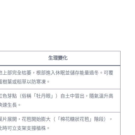
生理變化
地上部完全枯萎，根部進入休眠並儲存能量過冬。可覆
蓋樹葉或稻草以防寒凍。
紅色芽點（俗稱「牡丹眼」）自土中冒出，隨氣溫升高
快速生長。
葉片展開，花苞開始膨大（「棉花糖狀花苞」階段），
此時可立支架支撐植株。