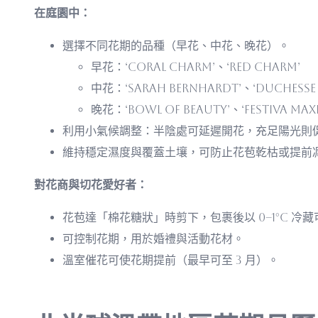
在庭園中：
選擇不同花期的品種（早花、中花、晚花）。
早花：‘Coral Charm’、‘Red Charm’
中花：‘Sarah Bernhardt’、‘Duchesse 
晚花：‘Bowl of Beauty’、‘Festiva Max
利用小氣候調整：半陰處可延遲開花，充足陽光則
維持穩定濕度與覆蓋土壤，可防止花苞乾枯或提前
對花商與切花愛好者：
花苞達「棉花糖狀」時剪下，包裹後以 0–1°C 冷藏
可控制花期，用於婚禮與活動花材。
溫室催花可使花期提前（最早可至 3 月）。