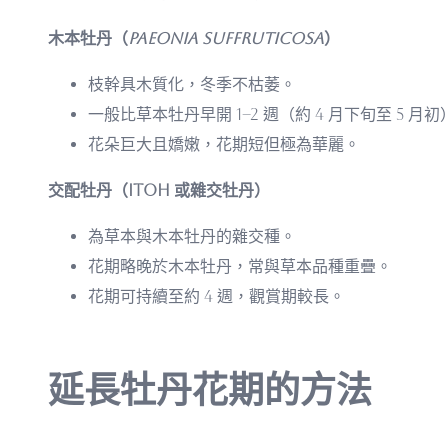
木本牡丹（
Paeonia suffruticosa
）
枝幹具木質化，冬季不枯萎。
一般比草本牡丹早開 1–2 週（約 4 月下旬至 5 月初
花朵巨大且嬌嫩，花期短但極為華麗。
交配牡丹（Itoh 或雜交牡丹）
為草本與木本牡丹的雜交種。
花期略晚於木本牡丹，常與草本品種重疊。
花期可持續至約 4 週，觀賞期較長。
延長牡丹花期的方法