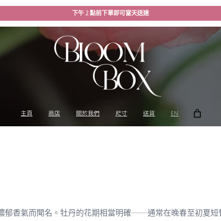
下午 2 點前下單即可當天送達
主頁
商店
關於我們
尺寸
送貨
EN
濃郁香氣而聞名。牡丹的花期相當明確——通常在晚春至初夏短