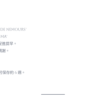
de Nemours’
ima’
促進提早。
凋謝。
可保存約 6 週。