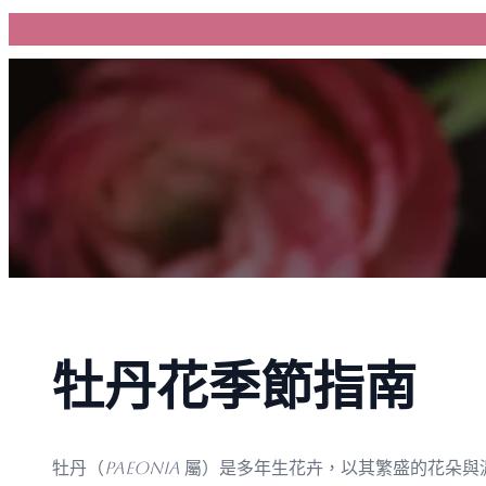
跳
至
主
要
內
容
牡丹花季節指南
牡丹（
Paeonia
屬）是多年生花卉，以其繁盛的花朵與