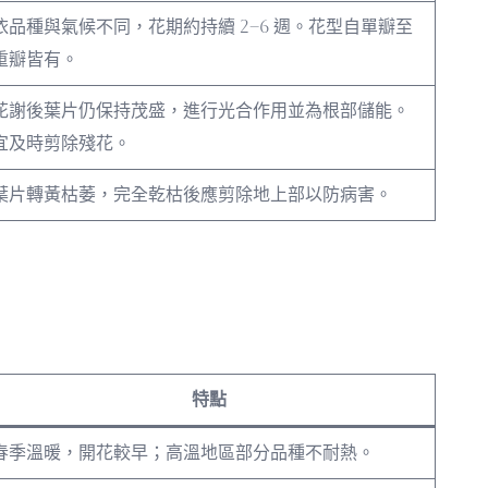
依品種與氣候不同，花期約持續 2–6 週。花型自單瓣至
重瓣皆有。
花謝後葉片仍保持茂盛，進行光合作用並為根部儲能。
宜及時剪除殘花。
葉片轉黃枯萎，完全乾枯後應剪除地上部以防病害。
特點
春季溫暖，開花較早；高溫地區部分品種不耐熱。