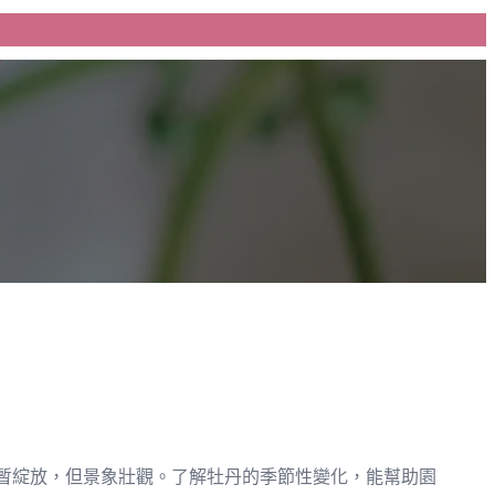
暫綻放，但景象壯觀。了解牡丹的季節性變化，能幫助園