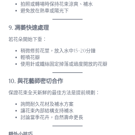
拍照或轉場時保持花束涼爽、補水
避免放在熱車或陽光下
9. 凋萎快速處理
若花朵開始下垂：
稍微修剪花莖，放入水中15–20分鐘
輕噴花瓣
使用針或鐵絲固定掉落或過度開放的花瓣
10. 與花藝師密切合作
保證花束全天新鮮的最佳方法是提前規劃：
詢問耐久花材及補水方案
讓花束內部結構支持補水
討論當季花卉，自然壽命更長
額外小技巧