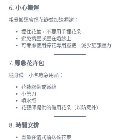
6. 小心搬運
粗暴搬運會傷花瓣並加速凋謝：
握住花莖，不要用手捏花朵
避免擠壓或壓在婚紗上
可考慮使用捧花專用握把，減少莖部壓力
7. 應急花卉包
隨身備一小包應急用品：
花藝膠帶或鐵絲
小剪刀
噴水瓶
花藝師提供的備用花朵（以防意外）
8. 時間安排
盡量在儀式前送達花束