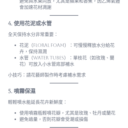
避免與水果同放，尤其是蘋果和香蕉，因乙烯氣體
會加速花材凋謝
4. 使用花泥或水管
全天保持水分非常重要：
花泥（Floral foam）：可慢慢釋放水分給花
卉，保持濕潤
水管（Water tubes）：單枝花（如玫瑰、蘭
花）可放入小水管底部補水
小技巧：請花藝師製作時考慮補水需求
5. 噴霧保濕
輕輕噴水能延長花卉新鮮度：
使用噴霧瓶輕噴花瓣，尤其是玫瑰、牡丹或蘭花
避免過量，否則花瓣會受潮或損傷