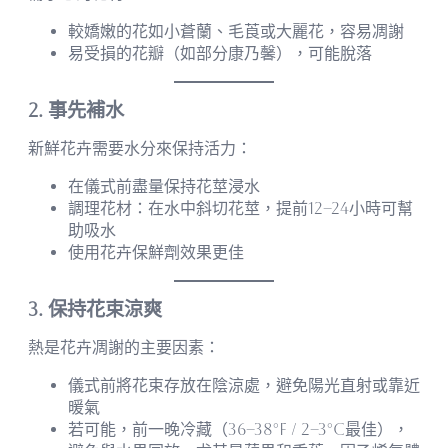
較嬌嫩的花如小蒼蘭、毛莨或大麗花，容易凋謝
易受損的花瓣（如部分康乃馨），可能脫落
2. 事先補水
新鮮花卉需要水分來保持活力：
在儀式前盡量保持花莖浸水
調理花材：在水中斜切花莖，提前12–24小時可幫
助吸水
使用花卉保鮮劑效果更佳
3. 保持花束涼爽
熱是花卉凋謝的主要因素：
儀式前將花束存放在陰涼處，避免陽光直射或靠近
暖氣
若可能，前一晚冷藏（36–38°F / 2–3°C最佳），