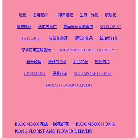
送花
/
香港花店
/
即日送花
/
生日
鮮花
/
感恩花
/
慶典鮮花
/
新加坡花店
/
雲南鮮花直送香港
/
SG FLorist
/
HK Florist
/
專業花藝師
/
優雅的花朵
/
新加坡訂花
/
深圳花束直送香港
/
Singapore flower delivery
/
奢華玫瑰
/
優雅的花朵
/
紅色的花
/
橙色的花
/
UK Florist
/
畢業花束
/
Singapore Florist
/
Dubai Flower Delivery
Bloombox 花店 – 送花訂花 — Bloombox Hong
Kong Florist and Flower Delivery