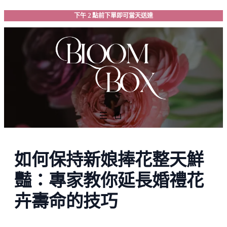
跳
下午 2 點前下單即可當天送達
至
主
要
內
容
如何保持新娘捧花整天鮮
豔：專家教你延長婚禮花
卉壽命的技巧