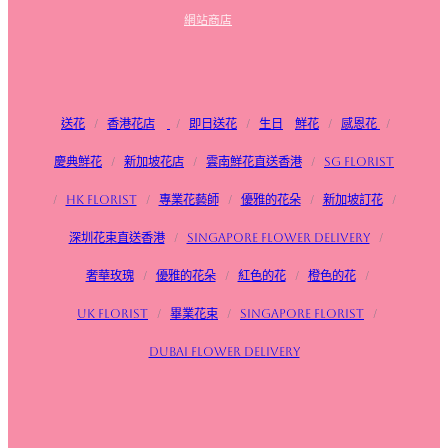
網站商店
送花
/
香港花店
/
即日送花
/
生日
鮮花
/
感恩花
/
慶典鮮花
/
新加坡花店
/
雲南鮮花直送香港
/
SG FLorist
/
HK Florist
/
專業花藝師
/
優雅的花朵
/
新加坡訂花
/
深圳花束直送香港
/
Singapore flower delivery
/
奢華玫瑰
/
優雅的花朵
/
紅色的花
/
橙色的花
/
UK Florist
/
畢業花束
/
Singapore Florist
/
Dubai Flower Delivery