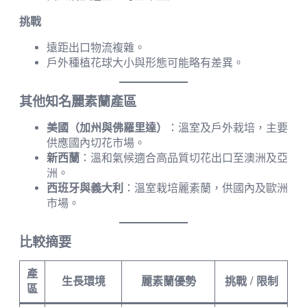
挑戰
遠距出口物流複雜。
戶外種植花球大小與形態可能略有差異。
其他知名麗素蘭產區
美國（加州與佛羅里達）
：溫室及戶外栽培，主要
供應國內切花市場。
新西蘭
：溫和氣候適合高品質切花出口至澳洲及亞
洲。
西班牙與義大利
：溫室栽培麗素蘭，供國內及歐洲
市場。
比較摘要
產
生長環境
麗素蘭優勢
挑戰 / 限制
區