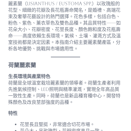
麗素蘭（Lisianthus / Eustoma spp.）以玫瑰般的
花型、細緻的花瓣及長花瓶壽命聞名，是婚禮、高端花
束及奢華花藝設計的熱門選擇。花色多樣，包括白色、
粉色、紫色、薰衣草色及雙色品種。其品質特性——如
花朵大小、花瓣密度、花莖長度、顏色飽和度及花瓶壽
命——高度依賴生長環境。氣候、土壤、灌溉方式及溫
室技術都是決定因素。本指南介紹主要麗素蘭產區，分
析各地優勢、挑戰與市場適用性。
荷蘭麗素蘭
生長環境與產業特色
荷蘭是全球溫室栽培麗素蘭的領導者。荷蘭生產者利用
先進氣候控制、LED照明與精準灌溉，實現全年高品質
一致性生產。同時，荷蘭也是新品種育種中心，開發特
殊顏色及改良莖部強度的品種。
特性
花莖長且堅挺，非常適合切花市場。
花朵大，呈玫瑰型，花瓣密度高且一致。