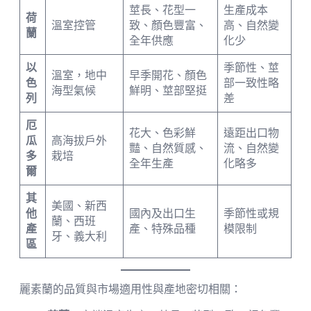
莖長、花型一
生產成本
荷
溫室控管
致、顏色豐富、
高、自然變
蘭
全年供應
化少
以
季節性、莖
溫室，地中
早季開花、顏色
色
部一致性略
海型氣候
鮮明、莖部堅挺
列
差
厄
花大、色彩鮮
遠距出口物
瓜
高海拔戶外
豔、自然質感、
流、自然變
多
栽培
全年生產
化略多
爾
其
美國、新西
他
國內及出口生
季節性或規
蘭、西班
產
產、特殊品種
模限制
牙、義大利
區
麗素蘭的品質與市場適用性與產地密切相關：