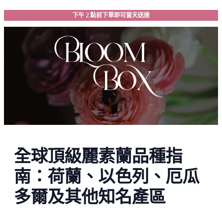
跳
下午 2 點前下單即可當天送達
至
主
要
內
容
全球頂級麗素蘭品種指
南：荷蘭、以色列、厄瓜
多爾及其他知名產區