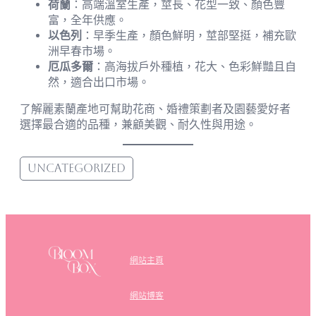
荷蘭
：高端溫室生產，莖長、花型一致、顏色豐
富，全年供應。
以色列
：早季生產，顏色鮮明，莖部堅挺，補充歐
洲早春市場。
厄瓜多爾
：高海拔戶外種植，花大、色彩鮮豔且自
然，適合出口市場。
了解麗素蘭產地可幫助花商、婚禮策劃者及園藝愛好者
選擇最合適的品種，兼顧美觀、耐久性與用途。
Uncategorized
網站主頁
網站博客