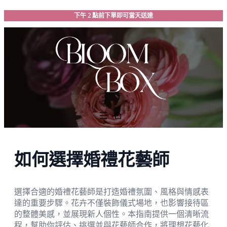
跳
下午 2 點前下單即可當天送達
至
主
要
內
容
如何選擇婚禮花藝師
選擇合適的婚禮花藝師是打造婚禮氛圍、風格與情感表
達的重要步驟。花卉不僅裝飾儀式場地，也影響接待區
的整體美感，並展現新人個性。本指南提供一個清晰流
程，幫助你評估、挑選並與花藝師合作，將理想花藝化