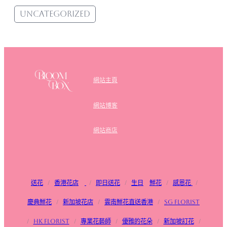
Uncategorized
網站主頁
網站博客
網站商店
送花
/
香港花店
/
即日送花
/
生日
鮮花
/
感恩花
/
慶典鮮花
/
新加坡花店
/
雲南鮮花直送香港
/
SG FLorist
/
HK Florist
/
專業花藝師
/
優雅的花朵
/
新加坡訂花
/