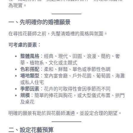
為現實。
一、先明確你的婚禮願景
在尋找花藝師之前，先釐清婚禮的風格與氛圍。
可考慮的要素：
整體風格
：經典、現代、田園、浪漫、簡約、奢
華、植物系、文化或主題式
色彩搭配
：柔和、鮮豔、單色或季節性色調
場地類型
：室內宴會廳、戶外花園、葡萄園、海灘
或私人住宅
季節因素
：花卉的可取得性會因季節而不同
規模
：簡單的捧花與胸花，或大型儀式布置、拱門
及桌花
明確的願景有助於與花藝師溝通，並設定合理的期望。
二、設定花藝預算