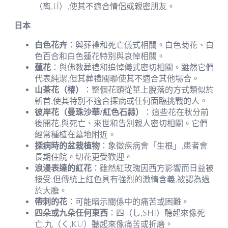
（离,lí）,使其不適合情侶或親密朋友。
日本
白色花卉
：與葬禮和死亡儀式相關。白色菊花、白
色百合和白色蓮花特別與哀悼相關。
蓮花
：與佛教葬禮和追悼儀式密切相關。雖然它們
代表純潔,但其葬禮關聯使其不適合其他場合。
山茶花（椿）
：整個花頭從莖上脫落的方式類似於
斬首,使其特別不適合探病或任何面臨挑戰的人。
彼岸花（曼珠沙華/紅色石蒜）
：這些花在秋分前
後開花,與死亡、來世和告別親人密切相關。它們
經常種植在墓地附近。
探病時的盆栽植物
：象徵疾病會「生根」,患者會
長期住院。切花更受歡迎。
浪漫表達的紅花
：雖然紅玫瑰因西方影響而日益被
接受,但傳統上紅色具有強烈的激情含義,被認為過
於大膽。
帶刺的花
：可能暗示關係中的痛苦或困難。
四朵或九朵任何東西
：四（し,shi）聽起來像死
亡,九（く,ku）聽起來像痛苦或折磨。