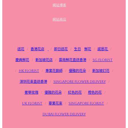
網站博客
網站商店
送花
/
香港花店
/
即日送花
/
生日
鮮花
/
感恩花
/
慶典鮮花
/
新加坡花店
/
雲南鮮花直送香港
/
SG FLorist
/
HK Florist
/
專業花藝師
/
優雅的花朵
/
新加坡訂花
/
深圳花束直送香港
/
Singapore flower delivery
/
奢華玫瑰
/
優雅的花朵
/
紅色的花
/
橙色的花
/
UK Florist
/
畢業花束
/
Singapore Florist
/
Dubai Flower Delivery