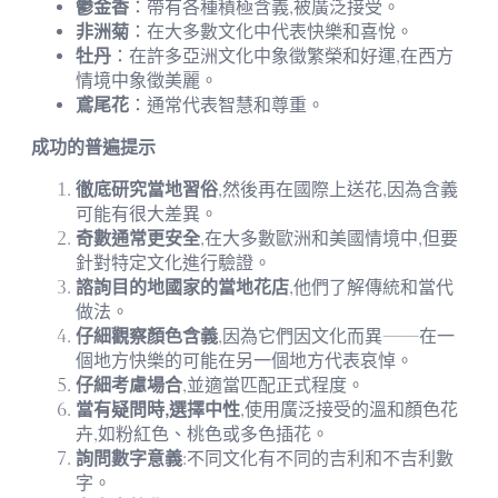
鬱金香
：帶有各種積極含義,被廣泛接受。
非洲菊
：在大多數文化中代表快樂和喜悅。
牡丹
：在許多亞洲文化中象徵繁榮和好運,在西方
情境中象徵美麗。
鳶尾花
：通常代表智慧和尊重。
成功的普遍提示
徹底研究當地習俗
,然後再在國際上送花,因為含義
可能有很大差異。
奇數通常更安全
,在大多數歐洲和美國情境中,但要
針對特定文化進行驗證。
諮詢目的地國家的當地花店
,他們了解傳統和當代
做法。
仔細觀察顏色含義
,因為它們因文化而異——在一
個地方快樂的可能在另一個地方代表哀悼。
仔細考慮場合
,並適當匹配正式程度。
當有疑問時,選擇中性
,使用廣泛接受的溫和顏色花
卉,如粉紅色、桃色或多色插花。
詢問數字意義
:不同文化有不同的吉利和不吉利數
字。