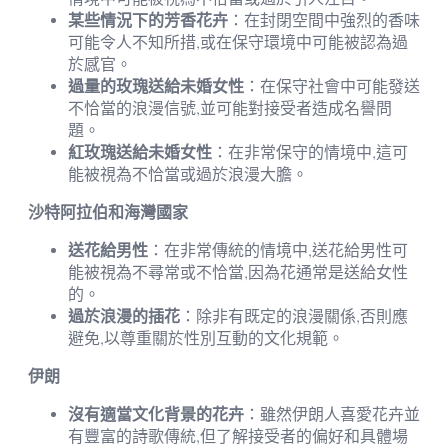
某些情況下的芳香花卉
：在封閉空間中強烈的香味
可能令人不知所措,或在保守環境中可能被認為過
於感官。
過量的玫瑰送給未婚女性
：在保守社會中可能發送
不恰當的浪漫信號,並可能對接受者造成名譽問
題。
紅玫瑰送給未婚女性
：在非常保守的情境中,這可
能被視為不恰當或過於浪漫大膽。
沙特阿拉伯和海灣國家
送花給男性
：在非常傳統的情境中,送花給男性可
能被視為不尋常或不恰當,因為花通常是送給女性
的。
過於浪漫的插花
：除非有既定的浪漫關係,否則應
避免,以尊重關於性別互動的文化規範。
伊朗
沒有適當文化背景的花卉
：雖然伊朗人喜愛花卉並
有豐富的詩歌傳統,但了解接受者的偏好和具體場