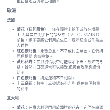
植在墓地並與死亡相關。
歐洲
法國
菊花（任何顏色）
：僅在葬禮上給予或放在墳墓
上,尤其是在11月1日的諸聖節（La Toussaint）
前後。絕不要將它們用於生日、週年紀念或作為主
人禮物。
紅色康乃馨
：象徵惡意、不幸或負面意圖。它們與
厄運相關,應該避免。
黃色花卉
：在浪漫情境中可能暗示不忠、嫉妒或背
叛。雖然向日葵通常可以接受,但黃色玫瑰應謹慎
給予。
白色康乃馨
：與厄運和不幸相關。
十三朵花
：數字十三被認為不吉利;避免這個數量
的花束。
意大利
菊花
：在意大利專門用於葬禮的花卉。它們在諸聖