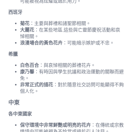
可能被視為炫耀或過於用力。
西班牙
菊花
：主要與葬禮和諸聖節相關。
大麗花
：在某些地區,這些與亡靈節慶祝活動和哀
悼相關。
浪漫場合的黃色花卉
：可能暗示嫉妒或不忠。
希臘
白色百合
：與哀悼相關的葬禮花卉。
康乃馨
：有時因與學生抗議和政治運動的關聯而避
免。
非常正式的插花
：對於隨意社交訪問可能顯得不夠
個人化。
中東
各中東國家
保守環境中非常鮮艷或明亮的花卉
：在傳統或宗教
情境中可能被視為不恰當或過於引人注目。