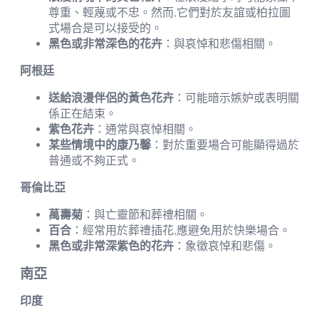
尊重、輕蔑或不忠。然而,它們對於友誼或柏拉圖
式場合是可以接受的。
黑色或非常深色的花卉
：與哀悼和悲傷相關。
阿根廷
送給浪漫伴侶的黃色花卉
：可能暗示嫉妒或表明關
係正在結束。
紫色花卉
：通常與哀悼相關。
某些情境中的康乃馨
：對於重要場合可能顯得過於
普通或不夠正式。
哥倫比亞
萬壽菊
：與亡靈節和葬禮相關。
百合
：經常用於葬禮插花,應避免用於快樂場合。
黑色或非常深紫色的花卉
：象徵哀悼和悲傷。
南亞
印度