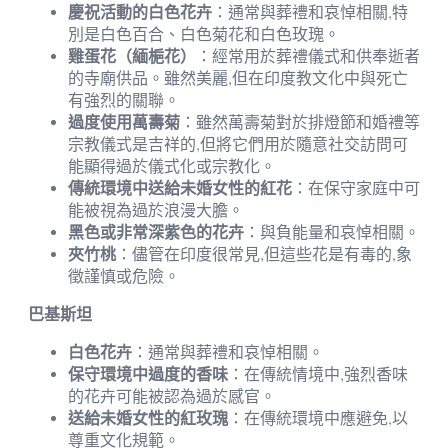
慶祝活動的白色花卉
：通常與葬禮和哀悼相關,特
別是白色百合、白色菊花和白色玫瑰。
雞蛋花（緬梔花）
：經常用於葬禮儀式和供奉逝者
的寺廟供品。雖然美麗,但在印度教文化中與死亡
有強烈的關聯。
過度使用萬壽菊
：雖然萬壽菊對於排燈節和婚禮等
宗教儀式是吉祥的,但將它們用於隨意社交訪問可
能顯得過於儀式化或宗教化。
傳統環境中送給未婚女性的紅花
：在保守家庭中可
能被視為過於浪漫大膽。
黑色或非常深紫色的花卉
：與負能量和哀悼相關。
夾竹桃
：儘管在印度很常見,但這些花是有毒的,象
徵謹慎或危險。
巴基斯坦
白色花卉
：通常與葬禮和哀悼相關。
保守環境中過度的香味
：在傳統情境中,強烈香味
的花卉可能被認為過於感官。
送給未婚女性的紅玫瑰
：在傳統環境中應避免,以
尊重文化規範。