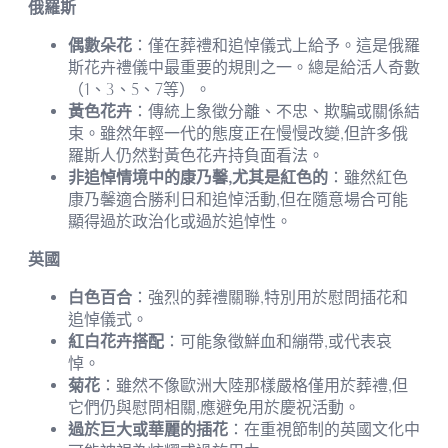
俄羅斯
偶數朵花
：僅在葬禮和追悼儀式上給予。這是俄羅
斯花卉禮儀中最重要的規則之一。總是給活人奇數
（1、3、5、7等）。
黃色花卉
：傳統上象徵分離、不忠、欺騙或關係結
束。雖然年輕一代的態度正在慢慢改變,但許多俄
羅斯人仍然對黃色花卉持負面看法。
非追悼情境中的康乃馨,尤其是紅色的
：雖然紅色
康乃馨適合勝利日和追悼活動,但在隨意場合可能
顯得過於政治化或過於追悼性。
英國
白色百合
：強烈的葬禮關聯,特別用於慰問插花和
追悼儀式。
紅白花卉搭配
：可能象徵鮮血和繃帶,或代表哀
悼。
菊花
：雖然不像歐洲大陸那樣嚴格僅用於葬禮,但
它們仍與慰問相關,應避免用於慶祝活動。
過於巨大或華麗的插花
：在重視節制的英國文化中