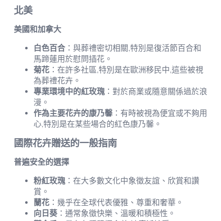
北美
美國和加拿大
白色百合
：與葬禮密切相關,特別是復活節百合和
馬蹄蓮用於慰問插花。
菊花
：在許多社區,特別是在歐洲移民中,這些被視
為葬禮花卉。
專業環境中的紅玫瑰
：對於商業或隨意關係過於浪
漫。
作為主要花卉的康乃馨
：有時被視為便宜或不夠用
心,特別是在某些場合的紅色康乃馨。
國際花卉贈送的一般指南
普遍安全的選擇
粉紅玫瑰
：在大多數文化中象徵友誼、欣賞和讚
賞。
蘭花
：幾乎在全球代表優雅、尊重和奢華。
向日葵
：通常象徵快樂、溫暖和積極性。