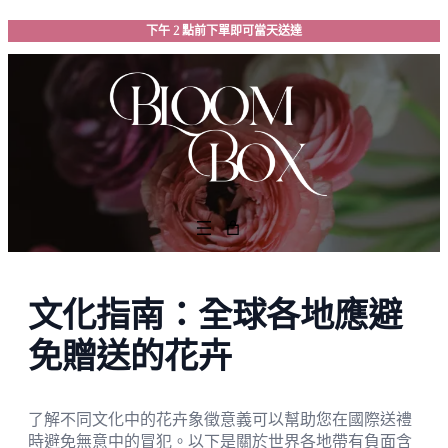
跳
下午 2 點前下單即可當天送達
至
主
要
內
容
文化指南：全球各地應避
免贈送的花卉
了解不同文化中的花卉象徵意義可以幫助您在國際送禮
時避免無意中的冒犯。以下是關於世界各地帶有負面含