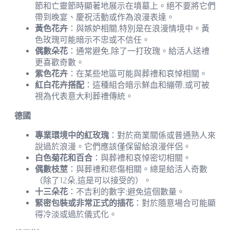
節和亡靈節時顯著地展示在墳墓上。絕不要將它們
帶到晚宴、慶祝活動或作為浪漫表達。
黃色花卉
：與嫉妒相關,特別是在浪漫情境中。黃
色玫瑰可能暗示不忠或不信任。
偶數朵花
：通常避免,除了一打玫瑰。給活人送禮
更喜歡奇數。
紫色花卉
：在某些地區可能與葬禮和哀悼相關。
紅白花卉搭配
：這種組合暗示鮮血和繃帶,或可被
視為代表意大利葬禮傳統。
德國
專業環境中的紅玫瑰
：對於商業關係或普通熟人來
說過於浪漫。它們應該僅保留給浪漫伴侶。
白色菊花和百合
：與葬禮和哀悼密切相關。
偶數枝莖
：與葬禮和悲傷相關。總是給活人奇數
（除了12朵,這是可以接受的）。
十三朵花
：不吉利的數字;避免這個數量。
緊密包裝或非常正式的插花
：對於隨意場合可能顯
得冷淡或過於儀式化。