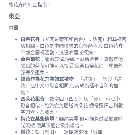
義花卉的綜合指南。
東亞
中國
白色花卉
（尤其是菊花和百合）：與死亡和葬禮密
切相關。白色是中國傳統的哀悼顏色,使白色花卉
不適合慶祝活動、浪漫表達或探病。
黃色菊花
：象徵哀悼,傳統上獻給逝者。雖然其他
顏色的菊花可能可以接受,但黃色菊花除了葬禮外
應完全避免。
鐘錶作為花卉裝飾或禮物
：「送鐘」一詞與「送
終」在中文中發音相同,使其成為極不吉利的禮
物。
四朵花組合
：數字四（四,sì）與「死」（死,sǐ）
發音相似。始終避免贈送四朵花,通常選擇吉利數
字如六、八或九。
梅花在某些情境
：雖然美麗,但可能象徵孤獨或時
光流逝,使其不適合歡樂場合。
梨花
：梨（梨,lí）一詞聽起來像「分離」