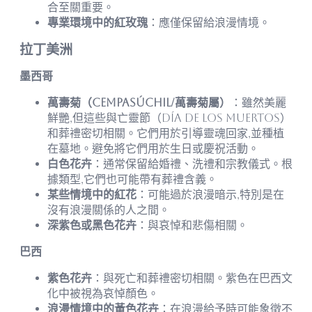
合至關重要。
專業環境中的紅玫瑰
：應僅保留給浪漫情境。
拉丁美洲
墨西哥
萬壽菊（Cempasúchil/萬壽菊屬）
：雖然美麗
鮮艷,但這些與亡靈節（Día de los Muertos）
和葬禮密切相關。它們用於引導靈魂回家,並種植
在墓地。避免將它們用於生日或慶祝活動。
白色花卉
：通常保留給婚禮、洗禮和宗教儀式。根
據類型,它們也可能帶有葬禮含義。
某些情境中的紅花
：可能過於浪漫暗示,特別是在
沒有浪漫關係的人之間。
深紫色或黑色花卉
：與哀悼和悲傷相關。
巴西
紫色花卉
：與死亡和葬禮密切相關。紫色在巴西文
化中被視為哀悼顏色。
浪漫情境中的黃色花卉
：在浪漫給予時可能象徵不