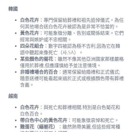
韓國
白色花卉
：專門保留給葬禮和祖先追悼儀式。為任
何其他場合送白色花卉被認為是非常不恰當的。
黃色花卉
：可能象徵分離、告別或關係結束。它們
經常與嫉妒或不忠相關。
四朵花組合
：數字四被認為極不吉利,因為它在韓
語中聽起來像死亡（사,sa）。
某些顏色的菊花
：雖然不像其他亞洲國家那樣嚴格
僅用於葬禮,但應謹慎給予並注意情境。
非婚禮場合的百合
：通常保留給婚禮和正式儀式;
隨意送禮可能看起來過於正式或根據顏色帶有葬禮
含義。
越南
白色花卉
：與死亡和葬禮相關,特別是白色菊花和
白色百合。
帶白色中心的黃色花卉
：可能象徵哀悼和死亡。
雞蛋花（緬梔花）
：雖然熱帶美麗,但這些經常種