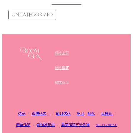
Uncategorized
網站主頁
網站博客
網站商店
送花
/
香港花店
/
即日送花
/
生日
鮮花
/
感恩花
/
慶典鮮花
/
新加坡花店
/
雲南鮮花直送香港
/
SG FLorist