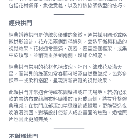
包括花材選擇、象徵意義，以及打造協調造型的技巧。
經典拱門
經典婚禮拱門是傳統與優雅的象徵。通常採用圓形或略
微拱形設計，花卉沿兩側對稱排列，營造平衡與和諧的
視覺效果。花材通常豐滿、茂密，覆蓋整個框架，或集
中於頂部，並稍微垂落到兩側，增加柔和感。
經典拱門常用的花材包括玫瑰、牡丹、繡球花及滿天
星，而常見的綠葉如常春藤可增添自然垂墜感。色彩多
採單一或柔和搭配，呈現清新高雅的視覺效果。
此類拱門非常適合傳統花園婚禮或正式場地。若搭配柔
軟的雪紡布或絲綢布料懸掛於頂部或兩側，將提升整體
典雅感；在拱門底部添加精緻燈飾或蠟燭，更能營造夜
晚浪漫氛圍。對稱設計使新人成為畫面的焦點，婚禮照
片也因此更加完美。
不對稱拱門