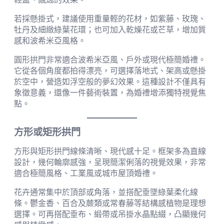
若採懸掛式，建議使用重量輕的花材，如紫藤、玫瑰、
牡丹及細緻綠葉花環；也可加入乾燥花或芒草，增加質
感和波希米亞風格。
圓形拱門非常適合波希米亞風、戶外或現代極簡婚禮。
它從各個角度都拍得漂亮，可選擇落地式、架高或懸掛
於空中，營造如浮空般的夢幻效果。這種設計不僅具有
象徵意義，還像一件藝術裝置，為婚禮增添獨特視覺焦
點。
方形或矩形拱門
方形與矩形拱門線條清晰、現代感十足。框架多為直線
設計，幾何輪廓感強，呈現簡潔俐落的視覺效果，非常
適合極簡風格、工業風或城市屋頂婚禮。
花卉通常集中於頂部或角落，並搭配垂墜綠葉柔化線
條。鬱金香、百合及蕨類或常春藤等結構感植物是理想
選擇。可再搭配垂布、緞帶或吊掛水晶點綴，凸顯幾何