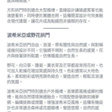
感與精緻感。
方形拱門特別適合大型婚禮，直線設計讓遠處賓客也能
清楚看到，同時便於團體合照。這種簡潔設計可完美融
合現代建築，讓花卉成為點綴而非搶眼的存在。
波希米亞或野花拱門
波希米亞拱門自由、浪漫、帶有隨性與自然感。與對稱
或幾何設計不同，它強調不規則、自然生長的感覺。花
卉與綠葉排列鬆散，仿佛隨風自然生長。
野花、向日葵、雛菊、薰衣草及芒草都是常用花材，也
可加入乾燥花增加質感與持久性。色彩通常以大地色
系、柔和粉彩或明亮跳色組合，營造自然、輕鬆且浪漫
的氛圍。
波希米亞拱門特別適合戶外婚禮、音樂節風格或鄉村婚
禮，能與自然環境無縫融合。可搭配懸掛裝飾如捕夢
網、編織掛飾或燈籠，增強波希米亞風格。這種有機設
計也非常適合森林或花園婚禮，營造悠閒、自然的感