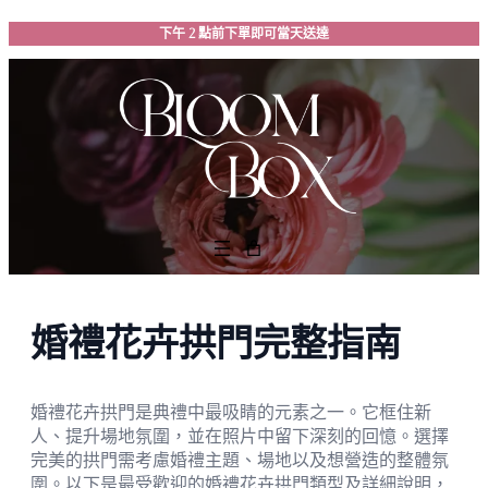
跳
下午 2 點前下單即可當天送達
至
主
要
內
容
婚禮花卉拱門完整指南
婚禮花卉拱門是典禮中最吸睛的元素之一。它框住新
人、提升場地氛圍，並在照片中留下深刻的回憶。選擇
完美的拱門需考慮婚禮主題、場地以及想營造的整體氛
圍。以下是最受歡迎的婚禮花卉拱門類型及詳細說明，