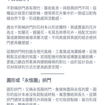
不對稱拱門具有現代、藝術氣息。與經典拱門不同，這
種設計故意打破對稱，通常將花卉集中於一側或沿對角
線自然下垂，形成動感與流動感。
適合不對稱拱門的花材多以形狀獨特、質感豐富的花卉
為主，如蘭花、銀蓮花、毛茛及熱帶花卉，搭配尤加利
葉或蕨類綠植增添層次感。不同高度與質感的組合使拱
門更具雕塑感。
這類拱門特別適合現代風格、工業風或海灘婚禮，呈現
輕鬆且前衛的氛圍。若搭配幾何框架或裸露金屬結構，
更能凸顯自然柔美與硬朗線條的對比。由於設計自由，
花材與排列方式也更具創意空間。
圓形或「永恆圈」拱門
圓形拱門，又稱永恆圈拱門，象徵無盡與永恆的愛。圓
形的設計本身沒有起點或終點，寓意團結與長久。這類
拱門通常全圍覆花卉與綠葉，也可局部點綴，留白形成
輕盈、飄逸的效果。