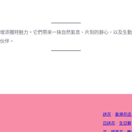
增添獨特魅力。它們帶來一抹自然氣息、片刻的靜心，以及生動
伙伴。
送花
/
香港花店
日送花
/
生日
鮮
花
/
感恩花
/
慶