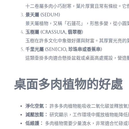
十二卷屬多肉小巧耐寒，葉片厚實且常有條紋。它
景天屬 (Sedum)
景天屬植物，又稱「石蓮花」，形態多變，從小圓
玉樹屬 (Crassula, 翡翠樹)
玉樹在許多文化中象徵好運與財富。其厚實光亮的
千里光屬 (Senecio, 珍珠串或香蕉串)
這類垂掛多肉適合懸掛盆栽或桌面高處擺設，營造
桌面多肉植物的好處
淨化空氣：
許多多肉植物能吸收二氧化碳並釋放氧
減壓放鬆：
研究顯示，工作環境中擺放植物能降低
低維護：
多肉植物需要少量澆水，非常適合忙碌或