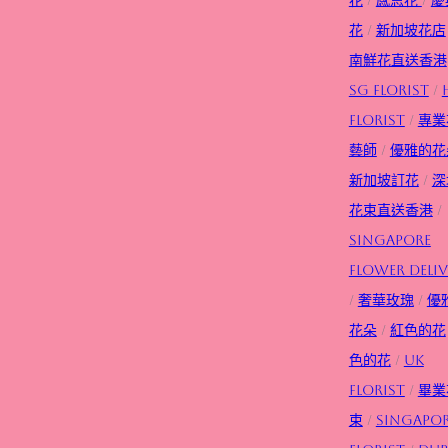
花
/
新加坡花店
南鮮花直送香港
SG FLorist
/
Florist
/
專業
藝師
/
優雅的花
新加坡訂花
/
深
花束直送香港
/
Singapore
flower deliv
/
奢華玫瑰
/
優
花朵
/
紅色的花
色的花
/
UK
Florist
/
畢業
束
/
Singapo