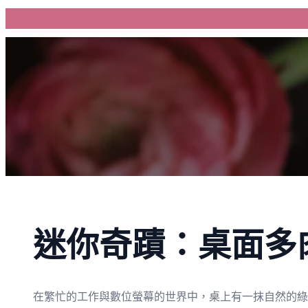
跳
至
主
要
內
容
迷你奇蹟：桌面多
在繁忙的工作與數位螢幕的世界中，桌上有一抹自然的綠