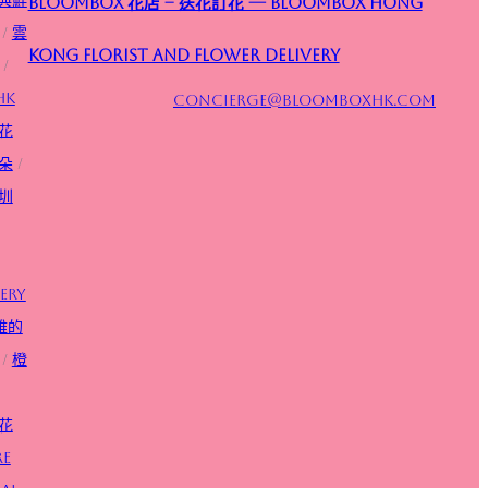
Bloombox 花店 – 送花訂花 — Bloombox Hong
/
雲
Kong Florist and Flower Delivery
/
HK
concierge@bloomboxhk.com
花
朵
/
圳
ery
雅的
/
橙
花
re