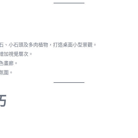
石、小石頭及多肉植物，打造桌面小型景觀。
增加視覺層次。
色畫廊。
氛圍。
巧