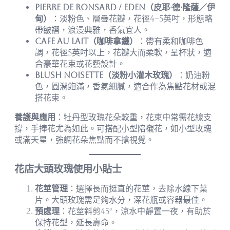
Pierre de Ronsard / Eden（皮耶·德·隆薩／伊
甸）
：淡粉色、層疊花瓣，花徑4–5英吋，形態略
帶皺褶，浪漫典雅，香氣宜人。
Cafe au Lait（咖啡拿鐵）
：帶有柔和咖啡色
調，花徑5英吋以上，花瓣大而柔軟，呈杯狀，適
合豪華花束或花藝設計。
Blush Noisette（淡粉小灌木玫瑰）
：奶油粉
色，圓潤飽滿，香氣細膩，適合作為焦點花材或混
搭花束。
養護與應用
：牡丹型玫瑰花朵較重，花束中常需花線支
撐，手捧花尤為如此。可搭配小型陪襯花，如小型玫瑰
或滿天星，強調花朵焦點而不搶視覺。
花店大頭玫瑰使用小貼士
花莖管理
：選擇長而挺直的花莖，去除水線下葉
片。大頭玫瑰需足夠水分，深花瓶或容器最佳。
預處理
：花莖斜剪45°，涼水中靜置一夜，有助於
保持花型，延長壽命。