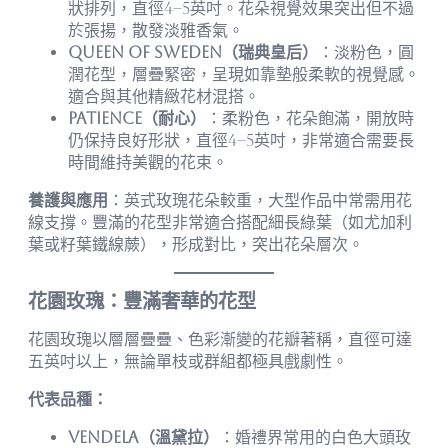
狀排列，直徑4–5英吋。花朵視覺效果突出但不過
於張揚，散發淡雅香氣。
Queen of Sweden（瑞典皇后）
：淡粉色，圓
潤花型，層疊緊密，呈現如靠墊般柔軟的視覺感。
適合與其他精緻花材混搭。
Patience（耐心）
：柔粉色，花朵飽滿，開放時
仍保持良好形狀，直徑4–5英吋，非常適合需要長
時間維持美觀的花束。
養護與應用
：英式玫瑰花朵較重，大型作品中常需用花
線支撐。豐滿的花型非常適合搭配細長綠葉（如尤加利
葉或籽葉鐵線蕨），形成對比，突出花朵層次。
花園玫瑰：豐滿奢華的花型
花園玫瑰以層層疊疊、色彩漸變的花瓣著稱，直徑可達
五英吋以上，無論單枝或群組都極具戲劇性。
代表品種：
Vendela（溫黛拉）
：婚禮界常用的白色大頭玫