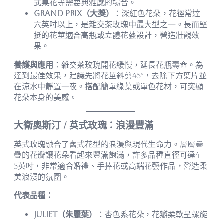
式桌花等需要典雅感的場合。
Grand Prix（大獎）
：深紅色花朵，花徑常達
六英吋以上，是雜交茶玫瑰中最大型之一。長而堅
挺的花莖適合高瓶或立體花藝設計，營造壯觀效
果。
養護與應用
：雜交茶玫瑰開花緩慢，延長花瓶壽命。為
達到最佳效果，建議先將花莖斜剪45°，去除下方葉片並
在涼水中靜置一夜。搭配簡單綠葉或單色花材，可突顯
花朵本身的美感。
大衛奧斯汀 / 英式玫瑰：浪漫豐滿
英式玫瑰融合了舊式花型的浪漫與現代生命力。層層疊
疊的花瓣讓花朵看起來豐滿飽滿，許多品種直徑可達4–
5英吋，非常適合婚禮、手捧花或高端花藝作品，營造柔
美浪漫的氛圍。
代表品種：
Juliet（朱麗葉）
：杏色系花朵，花瓣柔軟呈螺旋