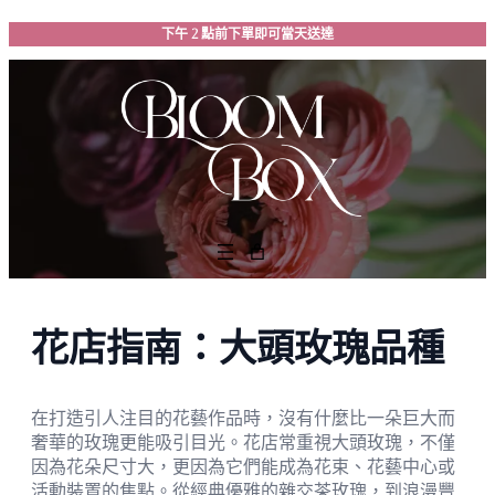
跳
下午 2 點前下單即可當天送達
至
主
要
內
容
花店指南：大頭玫瑰品種
在打造引人注目的花藝作品時，沒有什麼比一朵巨大而
奢華的玫瑰更能吸引目光。花店常重視大頭玫瑰，不僅
因為花朵尺寸大，更因為它們能成為花束、花藝中心或
活動裝置的焦點。從經典優雅的雜交茶玫瑰，到浪漫豐