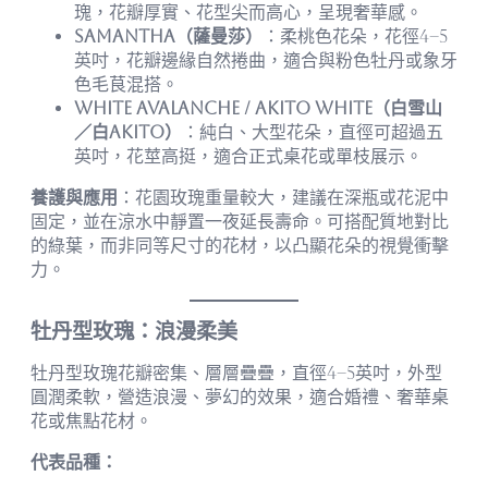
瑰，花瓣厚實、花型尖而高心，呈現奢華感。
Samantha（薩曼莎）
：柔桃色花朵，花徑4–5
英吋，花瓣邊緣自然捲曲，適合與粉色牡丹或象牙
色毛茛混搭。
White Avalanche / Akito White（白雪山
／白Akito）
：純白、大型花朵，直徑可超過五
英吋，花莖高挺，適合正式桌花或單枝展示。
養護與應用
：花園玫瑰重量較大，建議在深瓶或花泥中
固定，並在涼水中靜置一夜延長壽命。可搭配質地對比
的綠葉，而非同等尺寸的花材，以凸顯花朵的視覺衝擊
力。
牡丹型玫瑰：浪漫柔美
牡丹型玫瑰花瓣密集、層層疊疊，直徑4–5英吋，外型
圓潤柔軟，營造浪漫、夢幻的效果，適合婚禮、奢華桌
花或焦點花材。
代表品種：