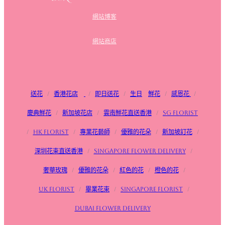
網站博客
網站商店
送花
/
香港花店
/
即日送花
/
生日
鮮花
/
感恩花
/
慶典鮮花
/
新加坡花店
/
雲南鮮花直送香港
/
SG FLorist
/
HK Florist
/
專業花藝師
/
優雅的花朵
/
新加坡訂花
/
深圳花束直送香港
/
Singapore flower delivery
/
奢華玫瑰
/
優雅的花朵
/
紅色的花
/
橙色的花
/
UK Florist
/
畢業花束
/
Singapore Florist
/
Dubai Flower Delivery