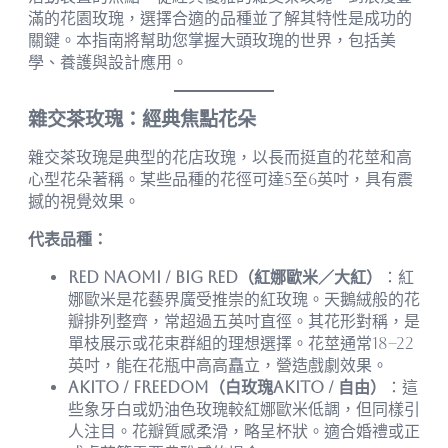
滿的花園玫瑰，選擇合適的品種並了解其特性是成功的
關鍵。本指南將幫助您掌握大頭玫瑰的世界，包括美
學、養護與設計應用。
雜交茶玫瑰：經典焦點花朵
雜交茶玫瑰是典型的花店玫瑰，以長而挺直的花莖和高
心型花朵著稱。某些品種的花徑可達5至6英吋，具有震
撼的視覺效果。
代表品種：
Red Naomi / Big Red（紅娜歐米／大紅）
：紅
娜歐米是花藝界廣受推崇的紅玫瑰。天鵝絨般的花
瓣排列整齊，常超過五英吋直徑。其花形對稱，是
單枝展示或花束群組的理想選擇。花莖通常18–22
英吋，能在花瓶中高高矗立，營造戲劇效果。
Akito / Freedom（白玫瑰Akito / 自由）
：這
些象牙白或奶油色玫瑰較紅娜歐米低調，但同樣引
人注目。花瓣質感柔滑，略呈杯狀。適合婚禮或正