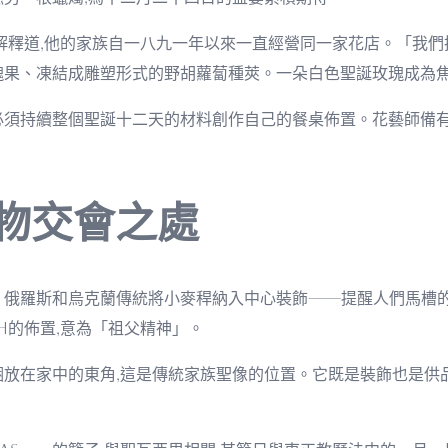
森解釋道,他的家族自一八九一年以來一直經營同一家花店。「我
瑰果、凍結成雕塑形式的野胡蘿蔔種莢。一朵白色聖誕玫瑰成為焦
必須持續整個聖誕十二天的材料創作自己的餐桌佈置。花藝師備有
物交會之處
。俄羅斯和烏克蘭傳統將小麥稈納入中心裝飾——提醒人們馬槽
h的佈置,意為「祖父精神」。
捆放在家中的東角,這是傳統家族聖像的位置。它既是裝飾也是供品