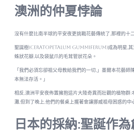
澳洲的仲夏悖論
沒有什麼比南半球的平安夜更挑戰花藝傳統了,那裡的十
聖誕樹(Ceratopetalum gummiferum)
蛛狀花瓣,以及袋鼠爪的毛茸管狀花朵。
「我們必須忘卻祖父母教給我們的一切,」墨爾本花藝師
本無法存活。」
相反,澳洲平安夜佈置擁抱這片大陸奇異而壯觀的植物群:
灘,但到了晚上,他們的餐桌上擺著會讓挪威祖母困惑的中
日本的採納:聖誕作為