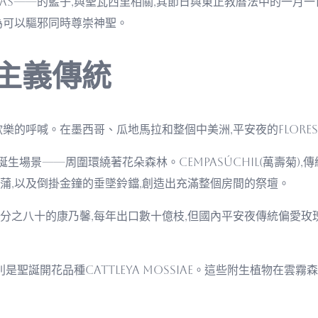
ikas——的籃子,與聖瓦西里相關,其節日與東正教曆法中的一月
被認為可以驅邪同時尊崇神聖。
主義傳統
樂的呼喊。在墨西哥、瓜地馬拉和整個中美洲,平安夜的flore
—耶穌誕生場景——周圍環繞著花朵森林。Cempasúchil(萬壽菊
蒲,以及倒掛金鐘的垂墜鈴鐺,創造出充滿整個房間的祭壇。
八十的康乃馨,每年出口數十億枝,但國內平安夜傳統偏愛玫瑰和本
是聖誕開花品種Cattleya mossiae。這些附生植物在雲