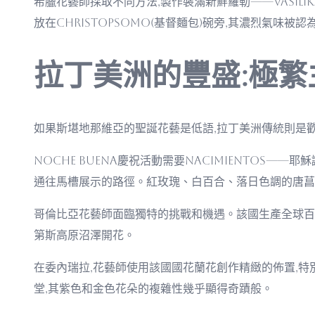
希臘花藝師採取不同方法,製作裝滿新鮮羅勒——vasil
放在Christopsomo(基督麵包)碗旁,其濃烈氣味
拉丁美洲的豐盛:極繁
如果斯堪地那維亞的聖誕花藝是低語,拉丁美洲傳統則是歡
Noche Buena慶祝活動需要nacimientos—
通往馬槽展示的路徑。紅玫瑰、白百合、落日色調的唐菖
哥倫比亞花藝師面臨獨特的挑戰和機遇。該國生產全球百分之
第斯高原沼澤開花。
在委內瑞拉,花藝師使用該國國花蘭花創作精緻的佈置,特別
堂,其紫色和金色花朵的複雜性幾乎顯得奇蹟般。