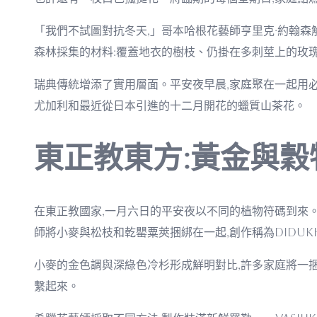
「我們不試圖對抗冬天,」哥本哈根花藝師亨里克·約翰
森林採集的材料:覆蓋地衣的樹枝、仍掛在多刺莖上的玫
瑞典傳統增添了實用層面。平安夜早晨,家庭聚在一起用
尤加利和最近從日本引進的十二月開花的蠟質山茶花。
東正教東方:黃金與穀
在東正教國家,一月六日的平安夜以不同的植物符碼到來
師將小麥與松枝和乾罌粟莢捆綁在一起,創作稱為diduk
小麥的金色調與深綠色冷杉形成鮮明對比,許多家庭將一
繫起來。