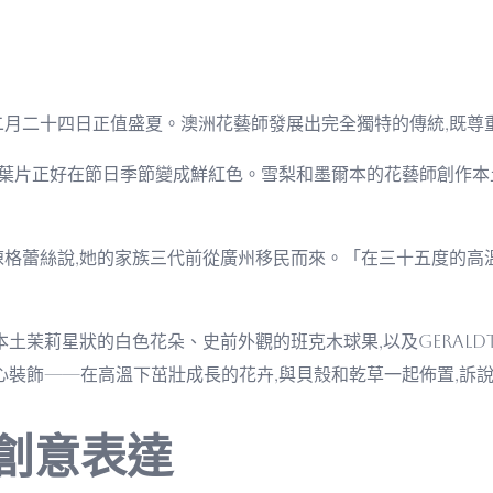
二月二十四日正值盛夏。澳洲花藝師發展出完全獨特的傳統,既尊
成為明星,其葉片正好在節日季節變成鮮紅色。雪梨和墨爾本的花藝師創
陳格蕾絲說,她的家族三代前從廣州移民而來。「在三十五度的高
本土茉莉星狀的白色花朵、史前外觀的班克木球果,以及geral
心裝飾——在高溫下茁壯成長的花卉,與貝殼和乾草一起佈置,訴
創意表達