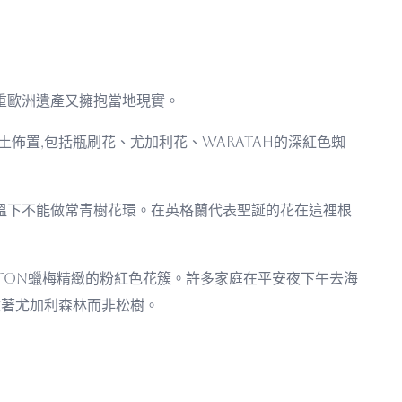
重歐洲遺產又擁抱當地現實。
作本土佈置,包括瓶刷花、尤加利花、waratah的深紅色蜘
溫下不能做常青樹花環。在英格蘭代表聖誕的花在這裡根
dton蠟梅精緻的粉紅色花簇。許多家庭在平安夜下午去海
說著尤加利森林而非松樹。