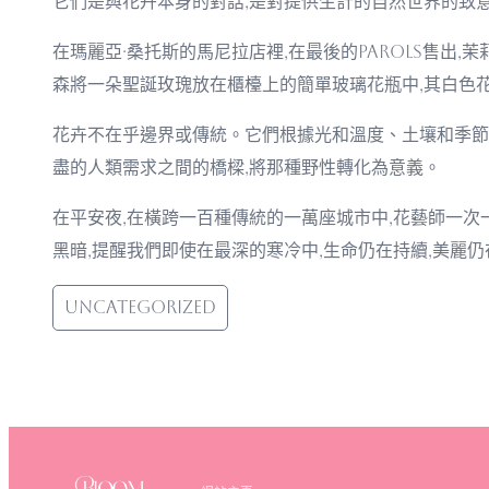
它們是與花卉本身的對話,是對提供生計的自然世界的致
在瑪麗亞·桑托斯的馬尼拉店裡,在最後的parols售出,
森將一朵聖誕玫瑰放在櫃檯上的簡單玻璃花瓶中,其白色
花卉不在乎邊界或傳統。它們根據光和溫度、土壤和季節
盡的人類需求之間的橋樑,將那種野性轉化為意義。
在平安夜,在橫跨一百種傳統的一萬座城市中,花藝師一次
黑暗,提醒我們即使在最深的寒冷中,生命仍在持續,美麗
Uncategorized