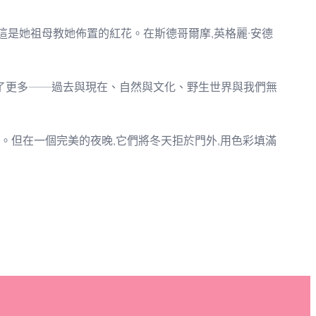
莖,這是她祖母教她佈置的紅花。在斯德哥爾摩,英格麗·安德
成了更多——過去與現在、自然與文化、野生世界與我們無
。但在一個完美的夜晚,它們將冬天拒於門外,用色彩填滿