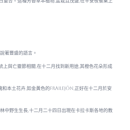
一日重合。這種芳香草本植物,盆栽且茂盛,在平安夜餐桌上
s說著豐盛的語言。
),傳統上與亡靈節相關,在十二月找到新用途,其橙色花朵形成
土花卉,如金黃色的frailejón,正好在十二月於安
霧森林中野生生長,十二月二十四日出現在卡拉卡斯各地的教