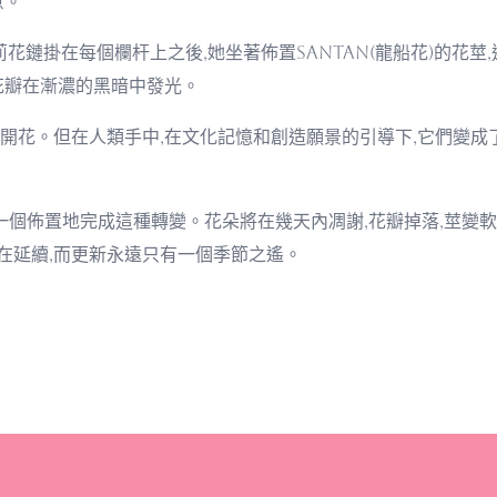
意。
茉莉花鏈掛在每個欄杆上之後,她坐著佈置santan(龍船花)的花
花瓣在漸濃的黑暗中發光。
開花。但在人類手中,在文化記憶和創造願景的引導下,它們變
一個佈置地完成這種轉變。花朵將在幾天內凋謝,花瓣掉落,莖變軟
仍在延續,而更新永遠只有一個季節之遙。