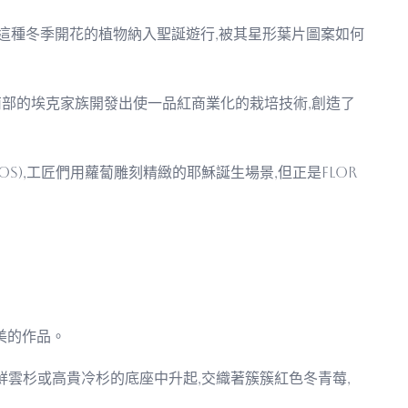
始將這種冬季開花的植物納入聖誕遊行,被其星形葉片圖案如何
南部的埃克家族開發出使一品紅商業化的栽培技術,創造了
os),工匠們用蘿蔔雕刻精緻的耶穌誕生場景,但正是flor
美的作品。
雲杉或高貴冷杉的底座中升起,交織著簇簇紅色冬青莓,