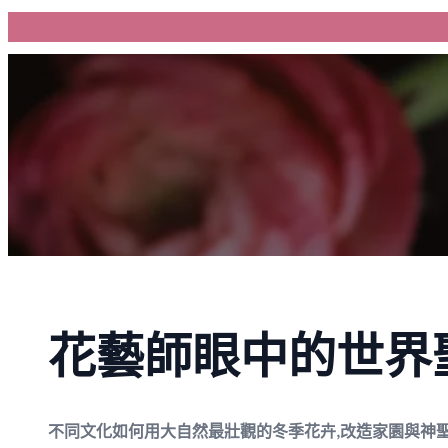
跳
至
主
要
內
容
花藝師眼中的世界
不同文化如何用大自然最壯觀的冬季花卉,改造家園與神