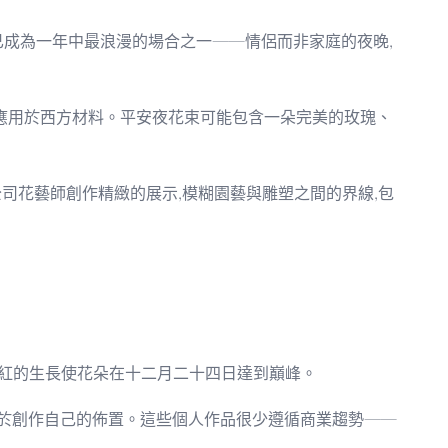
已成為一年中最浪漫的場合之一——情侶而非家庭的夜晚,
應用於西方材料。平安夜花束可能包含一朵完美的玫瑰、
司花藝師創作精緻的展示,模糊園藝與雕塑之間的界線,包
品紅的生長使花朵在十二月二十四日達到巔峰。
終於創作自己的佈置。這些個人作品很少遵循商業趨勢——