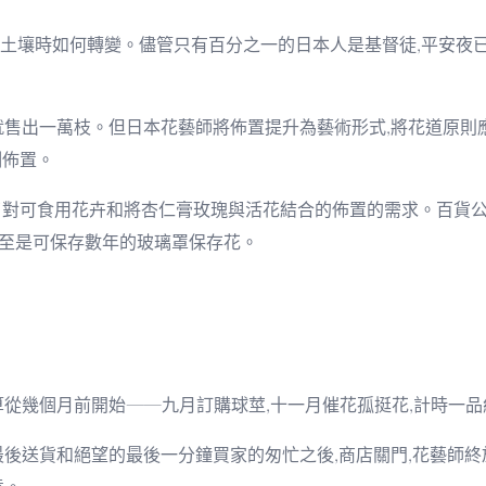
土壤時如何轉變。儘管只有百分之一的日本人是基督徒,平安夜
就售出一萬枝。但日本花藝師將佈置提升為藝術形式,將花道原則
例佈置。
對可食用花卉和將杏仁膏玫瑰與活花結合的佈置的需求。百貨公
甚至是可保存數年的玻璃罩保存花。
算從幾個月前開始——九月訂購球莖,十一月催花孤挺花,計時一
最後送貨和絕望的最後一分鐘買家的匆忙之後,商店關門,花藝師