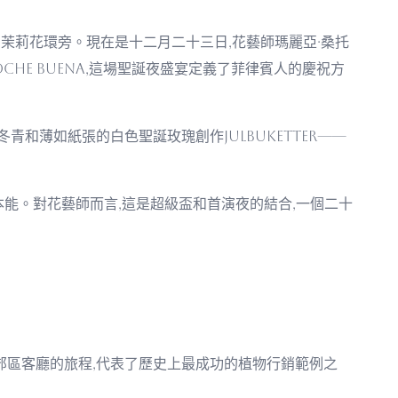
茉莉花環旁。現在是十二月二十三日,花藝師瑪麗亞·桑托
he Buena,這場聖誕夜盛宴定義了菲律賓人的慶祝方
和薄如紙張的白色聖誕玫瑰創作julbuketter——
能。對花藝師而言,這是超級盃和首演夜的結合,一個二十
郊區客廳的旅程,代表了歷史上最成功的植物行銷範例之