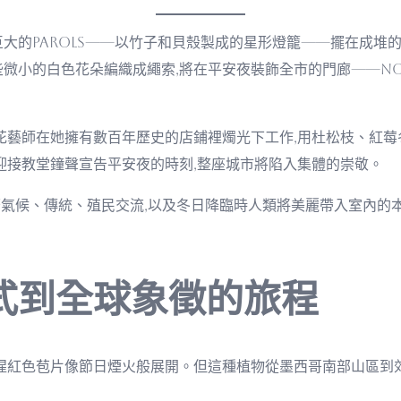
大的parols——以竹子和貝殼製成的星形燈籠——擺在成堆的
微小的白色花朵編織成繩索,將在平安夜裝飾全市的門廊——Noc
藝師在她擁有數百年歷史的店鋪裡燭光下工作,用杜松枝、紅莓冬青
迎接教堂鐘聲宣告平安夜的時刻,整座城市將陷入集體的崇敬。
氣候、傳統、殖民交流,以及冬日降臨時人類將美麗帶入室內的本
式到全球象徵的旅程
的猩紅色苞片像節日煙火般展開。但這種植物從墨西哥南部山區到