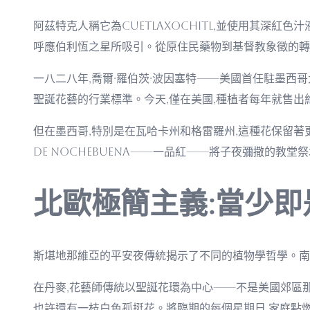
阿茲特克人稱它為cuetlaxochitl,並使用其深
呼應伯利恆之星所吸引。從原住民藥物到基督教象徵的轉
一八二八年,喬爾·羅伯茨·波因塞特——美國首任駐墨西
聖誕花藝的行業標準。今天,僅在美國,種植者每年就售出
但在墨西哥,特別是在瓦哈卡州和格雷羅州,這種花保留著更深
de nochebuena——一品紅——將子夜彌撒的教
北歐極簡主義:當少即
斯堪地那維亞的平安夜傳統揭示了不同的植物學哲學。南
在丹麥,花藝師傳統以聖誕花環為中心——不是美國郊區
也許還有一枝白色孤挺花。將臨期的每個星期日,家庭點