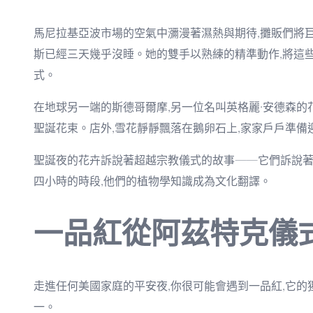
馬尼拉基亞波市場的空氣中瀰漫著濕熱與期待,攤販們將巨
斯已經三天幾乎沒睡。她的雙手以熟練的精準動作,將這些
式。
在地球另一端的斯德哥爾摩,另一位名叫英格麗·安德森的花
聖誕花束。店外,雪花靜靜飄落在鵝卵石上,家家戶戶準備
聖誕夜的花卉訴說著超越宗教儀式的故事——它們訴說著
四小時的時段,他們的植物學知識成為文化翻譯。
一品紅從阿茲特克儀
走進任何美國家庭的平安夜,你很可能會遇到一品紅,它
一。