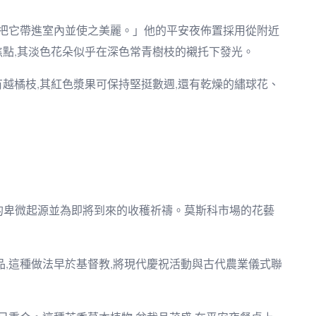
們把它帶進室內並使之美麗。」他的平安夜佈置採用從附近
點,其淡色花朵似乎在深色常青樹枝的襯托下發光。
越橘枝,其紅色漿果可保持堅挺數週,還有乾燥的繡球花、
的卑微起源並為即將到來的收穫祈禱。莫斯科市場的花藝
,這種做法早於基督教,將現代慶祝活動與古代農業儀式聯