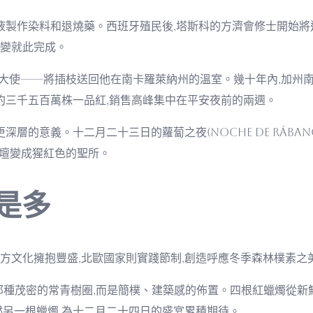
紅色汁液製作染料和退燒藥。西班牙殖民後,塔斯科的方濟會修士開
變就此完成。
哥大使——將插枝送回他在南卡羅萊納州的溫室。幾十年內,加州
約三千五百萬株一品紅,銷售高峰集中在平安夜前的兩週。
層的意義。十二月二十三日的蘿蔔之夜(Noche de Rában
堂祭壇變成猩紅色的聖所。
是多
方文化擁抱豐盛,北歐國家則實踐節制,創造呼應冬季森林樸素之
那種茂密的常青樹圈,而是簡樸、建築感的佈置。四根紅蠟燭從新鮮
燃另一根蠟燭,為十二月二十四日的盛宴累積期待。