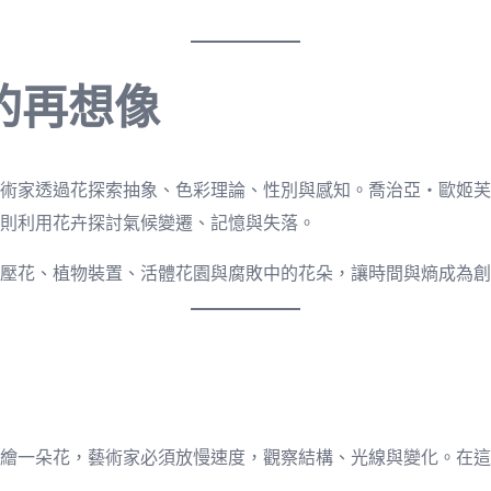
的再想像
術家透過花探索抽象、色彩理論、性別與感知。喬治亞・歐姬芙
則利用花卉探討氣候變遷、記憶與失落。
壓花、植物裝置、活體花園與腐敗中的花朵，讓時間與熵成為創
繪一朵花，藝術家必須放慢速度，觀察結構、光線與變化。在這