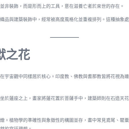
並非裝飾，而是形而上的工具，意在滋養亡者於來世的存在。
織品與建築裝飾中，經常被高度風格化並重複排列。這種抽象處
獻之花
在宇宙觀中同樣居於核心。印度教、佛教與耆那教皆將花視為連
坐於蓮座之上，畫家將蓮花置於菩薩手中，建築師則在石造天花
繪。植物學的準確性與象徵性的構圖並存，畫中常見鳶尾、罌粟
然的宮廷理想。