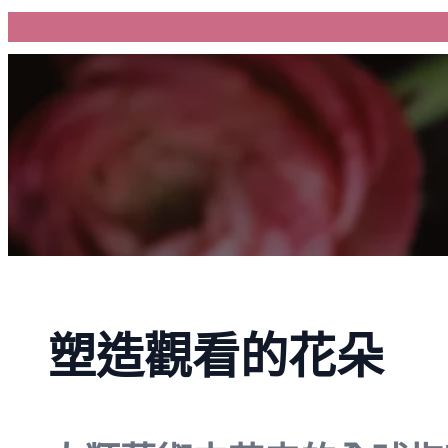
跳
至
主
要
內
容
塑造觀看的花朵