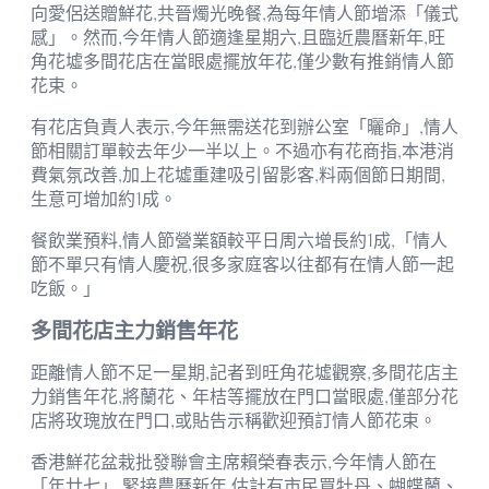
向愛侶送贈鮮花,共晉燭光晚餐,為每年情人節增添「儀式
感」。然而,今年情人節適逢星期六,且臨近農曆新年,旺
角花墟多間花店在當眼處擺放年花,僅少數有推銷情人節
花束。
有花店負責人表示,今年無需送花到辦公室「曬命」,情人
節相關訂單較去年少一半以上。不過亦有花商指,本港消
費氣氛改善,加上花墟重建吸引留影客,料兩個節日期間,
生意可增加約1成。
餐飲業預料,情人節營業額較平日周六增長約1成,「情人
節不單只有情人慶祝,很多家庭客以往都有在情人節一起
吃飯。」
多間花店主力銷售年花
距離情人節不足一星期,記者到旺角花墟觀察,多間花店主
力銷售年花,將蘭花、年桔等擺放在門口當眼處,僅部分花
店將玫瑰放在門口,或貼告示稱歡迎預訂情人節花束。
香港鮮花盆栽批發聯會主席賴榮春表示,今年情人節在
「年廿七」,緊接農曆新年,估計有市民買牡丹、蝴蝶蘭、