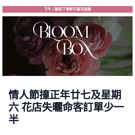
跳
下午 2 點前下單即可當天送達
至
主
要
內
容
情人節撞正年廿七及星期
六 花店失曬命客訂單少一
半