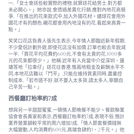
一,「女士會送些較實際的禮物,就算送花給男士,對方都
未必開心。」她亦說,會透過差異化行銷,應對內地花商競
爭,「在推出的花束款式中,加入外國花材。繡球花會用外
國花才有的顏色,襯花都會用內地沒有的花,看起來高貴一
點。」
笑笑口花店負責人張先生表示,今年情人節臨近新年假期,
不少愛侶計劃外遊,即使花店沒有加價,訂單也較去年銳減
一半,「買花平均花費約600元,不會有太貴的花,1000多
元的花束都很少。」他稱,近年有人充當中介從深圳、蓮
塘等地「拉車仔」送花往香港,惟兩地租金及薪酬水平不
同,本地花店難以「鬥平」,只能在維持質素同時,盡量控
制成本,「若市道不好,就不要入太多貨,請太多人,寧願自
己辛苦一點。」
西餐廳訂枱率約7成
想與另一半甜甜蜜蜜,一頓情人節晚餐不能少。餐飲聯業
協會會長黃家和表示,西餐廳訂枱率約7成,表現不俗,預計
業界營業額較平常的周六增加1成,「情人節套餐價錢無
大幅變動,人均消費約600元,高端食肆約1、2千元。」他