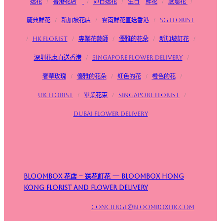
送花
/
香港花店
/
即日送花
/
生日
鮮花
/
感恩花
/
慶典鮮花
/
新加坡花店
/
雲南鮮花直送香港
/
SG FLorist
/
HK Florist
/
專業花藝師
/
優雅的花朵
/
新加坡訂花
/
深圳花束直送香港
/
Singapore flower delivery
/
奢華玫瑰
/
優雅的花朵
/
紅色的花
/
橙色的花
/
UK Florist
/
畢業花束
/
Singapore Florist
/
Dubai Flower Delivery
Bloombox 花店 – 送花訂花 — Bloombox Hong
Kong Florist and Flower Delivery
concierge@bloomboxhk.com