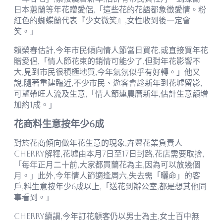
日本蕙蘭等年花贈愛侶,「這些花的花語都象徵愛情。粉
紅色的蝴蝶蘭代表『少女微笑』,女性收到後一定會
笑。」
賴榮春估計,今年市民傾向情人節當日買花,或直接買年花
贈愛侶,「情人節花束的銷情可能少了,但對年花影響不
大,見到市民很積極地買,今年氣氛似乎有好轉。」他又
說,隨著重建臨近,不少市民、遊客會趁新年到花墟留影,
可望帶旺人流及生意,「情人節連農曆新年,估計生意額增
加約1成。」
花商料生意按年少6成
對於花商傾向做年花生意的現象,卉豐花業負責人
Cherry解釋,花墟由本月7日至17日封路,花店需要取捨,
「每年正月二十前,大家都買蘭花為主,因為可以放幾個
月。」此外,今年情人節適逢周六,失去需「曬命」的客
戶,料生意按年少6成以上,「送花到辦公室,都是想其他同
事看到。」
Cherry續謂,今年訂花顧客仍以男士為主,女士百中無