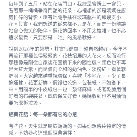
每年到了五月，站在花店門口，我總是會愣上一會兒。
看著那一桶桶爭奇鬥艷的花朵，心裡想的卻是媽媽在廚
房忙碌的背影，還有她隨手插在玻璃瓶裡的那幾支小
花。其實，我們想送的從來都不只是花，而是一份能讓
她會心微笑的陪伴。選花這回事，不用太複雜，也不必
追求最貴，只要那是「她」的風格就好。
說到2026年的趨勢，其實很簡單：越自然越好。今年不
再流行那種包得緊緊的、花枝招展的大花束，反而流行
那種像是剛從自家後花園摘下來的隨性感。顏色也不再
是大紅大紫，而是偏向柔和的奶油色、淡粉紅，看著就
舒服。大家越來越重視環保，喜歡「本地花」，少了長
途運輸，花更新鮮，價錢也公道。包裝紙？不如省下
來。用簡單的牛皮紙包一包，繫條麻繩，或者乾脆用個
好看的布袋裝著，既環保又好看，媽媽收到也不用煩惱
要怎麼拆垃圾。
經典花語：每一朵都有它的心意
有些花，天生就是屬於媽媽的。如果你想傳達特定的情
感，不妨參考這幾個經典選擇：