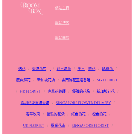
網站主頁
網站博客
網站商店
送花
/
香港花店
/
即日送花
/
生日
鮮花
/
感恩花
/
慶典鮮花
/
新加坡花店
/
雲南鮮花直送香港
/
SG FLorist
/
HK Florist
/
專業花藝師
/
優雅的花朵
/
新加坡訂花
/
深圳花束直送香港
/
Singapore flower delivery
/
奢華玫瑰
/
優雅的花朵
/
紅色的花
/
橙色的花
/
UK Florist
/
畢業花束
/
Singapore Florist
/