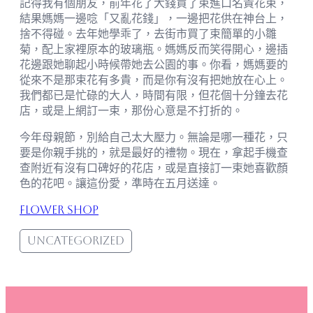
記得我有個朋友，前年花了大錢買了束進口名貴花束，
結果媽媽一邊唸「又亂花錢」，一邊把花供在神台上，
捨不得碰。去年她學乖了，去街市買了束簡單的小雛
菊，配上家裡原本的玻璃瓶。媽媽反而笑得開心，邊插
花邊跟她聊起小時候帶她去公園的事。你看，媽媽要的
從來不是那束花有多貴，而是你有沒有把她放在心上。
我們都已是忙碌的大人，時間有限，但花個十分鐘去花
店，或是上網訂一束，那份心意是不打折的。
今年母親節，別給自己太大壓力。無論是哪一種花，只
要是你親手挑的，就是最好的禮物。現在，拿起手機查
查附近有沒有口碑好的花店，或是直接訂一束她喜歡顏
色的花吧。讓這份愛，準時在五月送達。
Flower Shop
Uncategorized