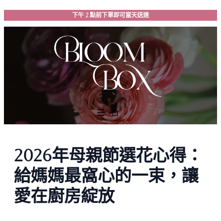
跳
下午 2 點前下單即可當天送達
至
主
要
內
容
2026年母親節選花心得：
給媽媽最窩心的一束，讓
愛在廚房綻放