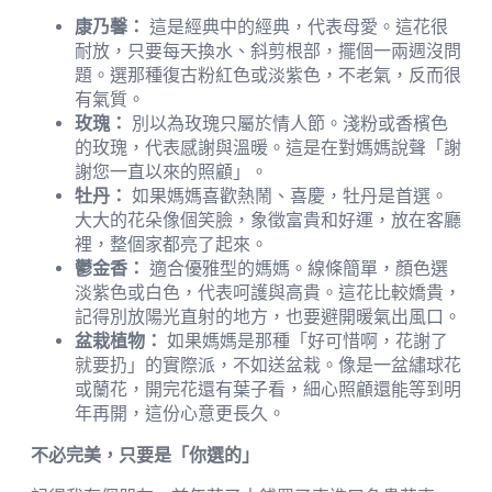
康乃馨：
這是經典中的經典，代表母愛。這花很
耐放，只要每天換水、斜剪根部，擺個一兩週沒問
題。選那種復古粉紅色或淡紫色，不老氣，反而很
有氣質。
玫瑰：
別以為玫瑰只屬於情人節。淺粉或香檳色
的玫瑰，代表感謝與溫暖。這是在對媽媽說聲「謝
謝您一直以來的照顧」。
牡丹：
如果媽媽喜歡熱鬧、喜慶，牡丹是首選。
大大的花朵像個笑臉，象徵富貴和好運，放在客廳
裡，整個家都亮了起來。
鬱金香：
適合優雅型的媽媽。線條簡單，顏色選
淡紫色或白色，代表呵護與高貴。這花比較嬌貴，
記得別放陽光直射的地方，也要避開暖氣出風口。
盆栽植物：
如果媽媽是那種「好可惜啊，花謝了
就要扔」的實際派，不如送盆栽。像是一盆繡球花
或蘭花，開完花還有葉子看，細心照顧還能等到明
年再開，這份心意更長久。
不必完美，只要是「你選的」