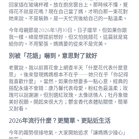
回家插在玻璃杯裡，放在廚房窗台上。那時候不懂，覺
得花不就是花嗎？現在自己當了媽，才明白那一束花對
她來說，不是裝飾，是一天忙完後給自己的一點溫柔。
今年母親節是2026年5月10日，日子還早，但如果你跟
我一樣，總是想提前想好、但又怕挑錯花，這篇就是寫
給你的。不用緊張，媽媽要的從來不是完美。
別被「花語」嚇到，意思對了就好
老實說，我以前買花會上網查半天「什麼花代表什麼意
思」，後來發現媽媽根本不在乎——她只在乎「你記得
我喜歡什麼」。當然，如果你想要多一點心意，經典的
搭配永遠不會錯：康乃馨代表母愛，粉紅色最溫柔；玫
瑰可以說謝謝，但別選紅玫瑰，太像送情人；牡丹象徵
美好祝願，開起來很大方；鬱金香代表體貼關懷，簡單
又耐看。
2026年流行什麼？更簡單、更貼近生活
今年的趨勢很接地氣，大家開始追求「讓媽媽少操心」