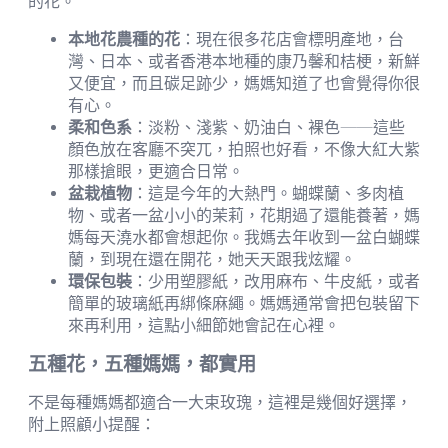
的花。
本地花農種的花
：現在很多花店會標明產地，台
灣、日本、或者香港本地種的康乃馨和桔梗，新鮮
又便宜，而且碳足跡少，媽媽知道了也會覺得你很
有心。
柔和色系
：淡粉、淺紫、奶油白、裸色——這些
顏色放在客廳不突兀，拍照也好看，不像大紅大紫
那樣搶眼，更適合日常。
盆栽植物
：這是今年的大熱門。蝴蝶蘭、多肉植
物、或者一盆小小的茉莉，花期過了還能養著，媽
媽每天澆水都會想起你。我媽去年收到一盆白蝴蝶
蘭，到現在還在開花，她天天跟我炫耀。
環保包裝
：少用塑膠紙，改用麻布、牛皮紙，或者
簡單的玻璃紙再綁條麻繩。媽媽通常會把包裝留下
來再利用，這點小細節她會記在心裡。
五種花，五種媽媽，都實用
不是每種媽媽都適合一大束玫瑰，這裡是幾個好選擇，
附上照顧小提醒：