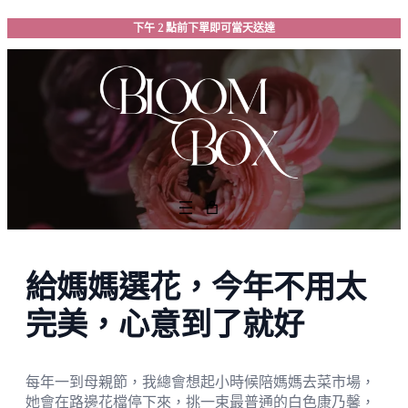
跳
下午 2 點前下單即可當天送達
至
主
要
內
容
給媽媽選花，今年不用太
完美，心意到了就好
每年一到母親節，我總會想起小時候陪媽媽去菜市場，
她會在路邊花檔停下來，挑一束最普通的白色康乃馨，