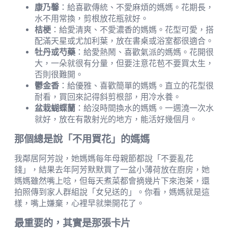
康乃馨
：給喜歡傳統、不愛麻煩的媽媽。花期長，
水不用常換，剪根放花瓶就好。
桔梗
：給愛清爽、不愛濃香的媽媽。花型可愛，搭
配滿天星或尤加利葉，放在書桌或浴室都很適合。
牡丹或芍藥
：給愛熱鬧、喜歡氣派的媽媽。花開很
大，一朵就很有分量，但要注意花苞不要買太生，
否則很難開。
鬱金香
：給優雅、喜歡簡單的媽媽。直立的花型很
耐看，買回來記得斜剪根部，用冷水養。
盆栽蝴蝶蘭
：給沒時間換水的媽媽。一週澆一次水
就好，放在有散射光的地方，能活好幾個月。
那個總是說「不用買花」的媽媽
我鄰居阿芳說，她媽媽每年母親節都說「不要亂花
錢」，結果去年阿芳默默買了一盆小薄荷放在廚房，她
媽媽雖然嘴上唸，但每天煮菜都會摘幾片下來泡茶，還
拍照傳到家人群組說「女兒送的」。你看，媽媽就是這
樣，嘴上嫌棄，心裡早就樂開花了。
最重要的，其實是那張卡片