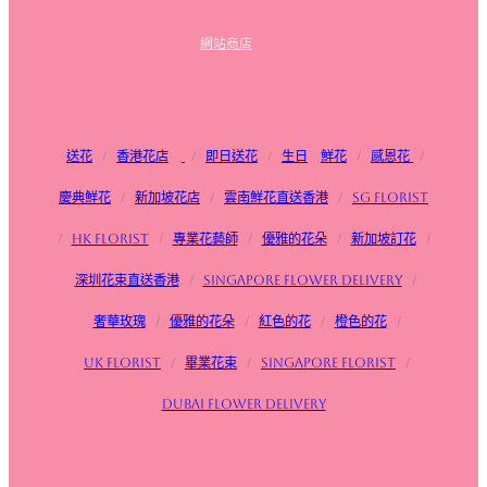
網站商店
送花
/
香港花店
/
即日送花
/
生日
鮮花
/
感恩花
/
慶典鮮花
/
新加坡花店
/
雲南鮮花直送香港
/
SG FLorist
/
HK Florist
/
專業花藝師
/
優雅的花朵
/
新加坡訂花
/
深圳花束直送香港
/
Singapore flower delivery
/
奢華玫瑰
/
優雅的花朵
/
紅色的花
/
橙色的花
/
UK Florist
/
畢業花束
/
Singapore Florist
/
Dubai Flower Delivery