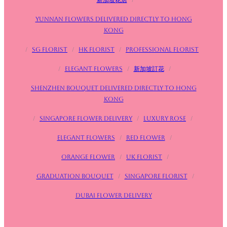
Yunnan flowers delivered directly to Hong
Kong
/
SG FLorist
/
HK Florist
/
Professional florist
/
Elegant flowers
/
新加坡訂花
/
Shenzhen bouquet delivered directly to Hong
Kong
/
Singapore flower delivery
/
Luxury rose
/
Elegant flowers
/
Red flower
/
Orange flower
/
UK Florist
/
Graduation bouquet
/
Singapore Florist
/
Dubai Flower Delivery