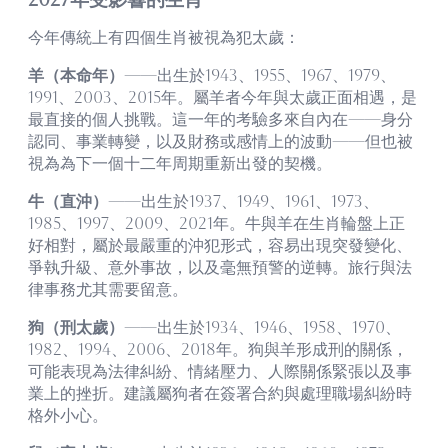
今年傳統上有四個生肖被視為犯太歲：
羊（本命年）
——出生於1943、1955、1967、1979、
1991、2003、2015年。屬羊者今年與太歲正面相遇，是
最直接的個人挑戰。這一年的考驗多來自內在——身分
認同、事業轉變，以及財務或感情上的波動——但也被
視為為下一個十二年周期重新出發的契機。
牛（直沖）
——出生於1937、1949、1961、1973、
1985、1997、2009、2021年。牛與羊在生肖輪盤上正
好相對，屬於最嚴重的沖犯形式，容易出現突發變化、
爭執升級、意外事故，以及毫無預警的逆轉。旅行與法
律事務尤其需要留意。
狗（刑太歲）
——出生於1934、1946、1958、1970、
1982、1994、2006、2018年。狗與羊形成刑的關係，
可能表現為法律糾紛、情緒壓力、人際關係緊張以及事
業上的挫折。建議屬狗者在簽署合約與處理職場糾紛時
格外小心。