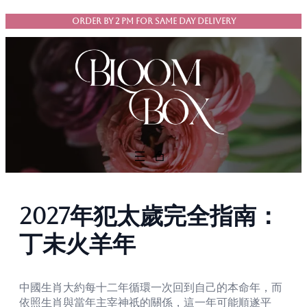
Skip
ORDER BY 2 PM FOR SAME DAY DELIVERY
to
content
2027年犯太歲完全指南：
丁未火羊年
中國生肖大約每十二年循環一次回到自己的本命年，而
依照生肖與當年主宰神祇的關係，這一年可能順遂平