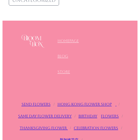
Uncategorized
Homepage
blog
store
Send flowers
/
Hong Kong Flower Shop
/
Same day flower delivery
/
birthday
Flowers
/
Thanksgiving flower
/
Celebration flowers
/
新加坡花店
/