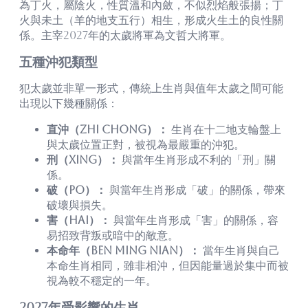
為丁火，屬陰火，性質溫和內斂，不似烈焰般張揚；丁
火與未土（羊的地支五行）相生，形成火生土的良性關
係。主宰2027年的太歲將軍為文哲大將軍。
五種沖犯類型
犯太歲並非單一形式，傳統上生肖與值年太歲之間可能
出現以下幾種關係：
直沖（Zhi Chong）：
生肖在十二地支輪盤上
與太歲位置正對，被視為最嚴重的沖犯。
刑（Xing）：
與當年生肖形成不利的「刑」關
係。
破（Po）：
與當年生肖形成「破」的關係，帶來
破壞與損失。
害（Hai）：
與當年生肖形成「害」的關係，容
易招致背叛或暗中的敵意。
本命年（Ben Ming Nian）：
當年生肖與自己
本命生肖相同，雖非相沖，但因能量過於集中而被
視為較不穩定的一年。
2027年受影響的生肖