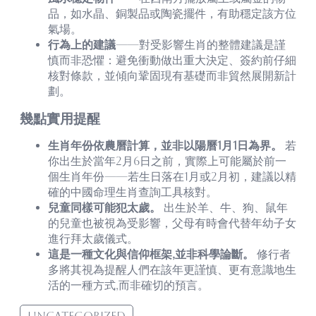
品，如水晶、銅製品或陶瓷擺件，有助穩定該方位
氣場。
行為上的建議
——對受影響生肖的整體建議是謹
慎而非恐懼：避免衝動做出重大決定、簽約前仔細
核對條款，並傾向鞏固現有基礎而非貿然展開新計
劃。
幾點實用提醒
生肖年份依農曆計算，並非以陽曆1月1日為界。
若
你出生於當年2月6日之前，實際上可能屬於前一
個生肖年份——若生日落在1月或2月初，建議以精
確的中國命理生肖查詢工具核對。
兒童同樣可能犯太歲。
出生於羊、牛、狗、鼠年
的兒童也被視為受影響，父母有時會代替年幼子女
進行拜太歲儀式。
這是一種文化與信仰框架,並非科學論斷。
修行者
多將其視為提醒人們在該年更謹慎、更有意識地生
活的一種方式,而非確切的預言。