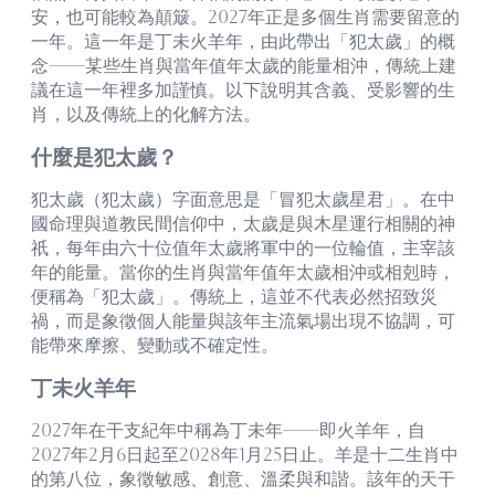
安，也可能較為顛簸。2027年正是多個生肖需要留意的
一年。這一年是丁未火羊年，由此帶出「犯太歲」的概
念——某些生肖與當年值年太歲的能量相沖，傳統上建
議在這一年裡多加謹慎。以下說明其含義、受影響的生
肖，以及傳統上的化解方法。
什麼是犯太歲？
犯太歲（犯太歲）字面意思是「冒犯太歲星君」。在中
國命理與道教民間信仰中，太歲是與木星運行相關的神
祇，每年由六十位值年太歲將軍中的一位輪值，主宰該
年的能量。當你的生肖與當年值年太歲相沖或相剋時，
便稱為「犯太歲」。傳統上，這並不代表必然招致災
禍，而是象徵個人能量與該年主流氣場出現不協調，可
能帶來摩擦、變動或不確定性。
丁未火羊年
2027年在干支紀年中稱為丁未年——即火羊年，自
2027年2月6日起至2028年1月25日止。羊是十二生肖中
的第八位，象徵敏感、創意、溫柔與和諧。該年的天干