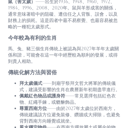
鼠（害太歲）
——出生於1936、1948、1960、1972、
1984、1996、2008、2020年。鼠與羊形成害的關係，
通常意味著暗中的阻礙、遭信任之人背叛、誤會，以及
財務上的損耗。這是四者中最不易察覺、也最容易被忽
略的一種犯太歲形式。
今年較為有利的生肖
馬、兔、豬三個生肖傳統上被認為與2027年羊年太歲關
係和諧，可能會在這一年中經歷較為順利的發展，或得
到貴人相助。
傳統化解方法與習俗
拜太歲儀式
——到廟宇祭拜文哲大將軍的傳統儀
式，建議受影響的生肖在農曆新年初期盡早進行。
佩戴紅色物品或護身符
——常見選擇包括紅色衣
物、紅繩手鍊，或貔貅飾品。
尊重西南方位
——由於2027年太歲位於西南方，
傳統建議該方位避免裝修、鑽牆或大掃除，也避免
背對西南方向睡覺或就坐。
風水穩定物件
——在西南方擺放屬土或屬金的物